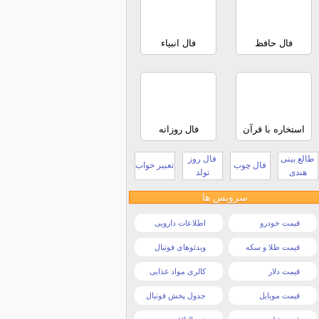
فال حافظ
فال انبیاء
استخاره با قرآن
فال روزانه
طالع بینی
فال روز
فال چوب
تعبیر خواب
هندی
تولد
سرویس ها
قیمت خودرو
اطلاعات دارویی
قیمت طلا و سکه
ویدئوهای فوتبال
قیمت دلار
کالری مواد غذایی
قیمت موبایل
جدول پخش فوتبال