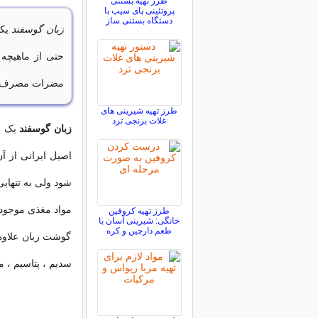
طرز تهیه بستنی
پروتئینی پای سیب با
دستگاه بستنی ساز
زبان گوسفند
یکی
حتی از ماهیچه
مضرات مصرف زب
طرز تهیه شیرینی های
غلات برنجی ترد
زبان گوسفند
یک ب
اصیل ایرانی از آ
شود ولی به تنهای
مواد مغذی موجود 
طرز تهیه کروفین
خانگی: شیرینی آسان با
طعم دارچین و کره
گوشت زبان علاوه 
سدیم ، پتاسیم ، منیزیم