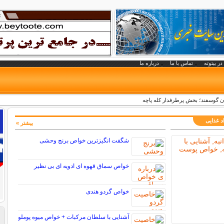
در بیتوته
تماس با ما
درباره ما
ان گوسفند؛ بخش پرطرفدار کله پاچه
د غذایی
بیشتر »
شگفت انگیزترین خواص برنج وحشی
خواص سماق قهوه ای ادویه ای بی نظیر
خواص گردو هندی
آشنایی با سلطان مرکبات + خواص میوه پوملو