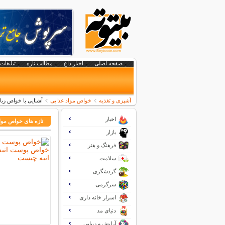
صفحه اصلی
اخبار داغ
مطالب تازه
تبلیغات 
آشپزی و تغذیه
خواص مواد غذایی
آشنایی با خواص زب
اخبار
تازه های خواص موا
بازار
فرهنگ و هنر
سلامت
گردشگری
سرگرمی
اسرار خانه داری
دنیای مد
آرایش و زیبایی