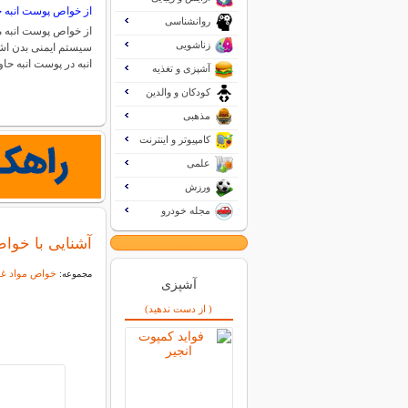
از خواص پوست انبه چ
روانشناسی
از خواص پوست انبه می
زناشویی
سیستم ایمنی بدن اش
انبه در پوست انبه ح
آشپزی و تغذیه
کودکان و والدین
مذهبی
کامپیوتر و اینترنت
علمی
ورزش
مجله خودرو
آشنایی با خوا
خواص مواد غذ
مجموعه:
آشپزی
( از دست ندهید)