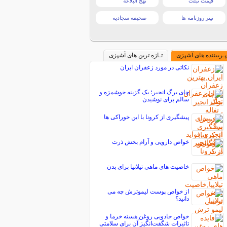
قیمت تبلت
نهج البلاغه
تیتر روزنامه ها
صحیفه سجادیه
پـربیننده های آشپزی
تـازه ترین های آشپزی
نکاتی در مورد زعفران ایران
چای برگ انجیر؛ یک گزینه خوشمزه و
سالم برای نوشیدن
پیشگیری از کرونا با این خوراکی ها
خواص دارویی و آرام بخش ذرت
خاصیت های ماهی تیلاپیا برای بدن
از خواص پوست لیموترش چه می
دانید؟
خواص جادویی روغن هسته خرما و
تاثیرات شگفت‌انگیز آن برای سلامتی