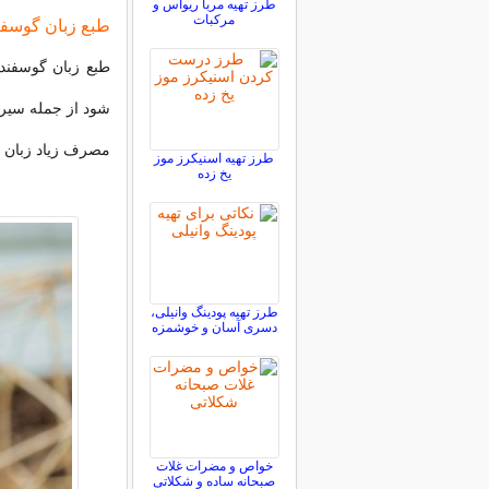
طرز تهیه مربا ریواس و
مرکبات
طبع زبان گوسف
طبع زبان گوسفند
شود از جمله سیر 
مصرف زیاد زبان گ
طرز تهیه اسنیکرز موز
یخ زده
طرز تهیه پودینگ وانیلی،
دسری آسان و خوشمزه
خواص و مضرات غلات
صبحانه ساده و شکلاتی