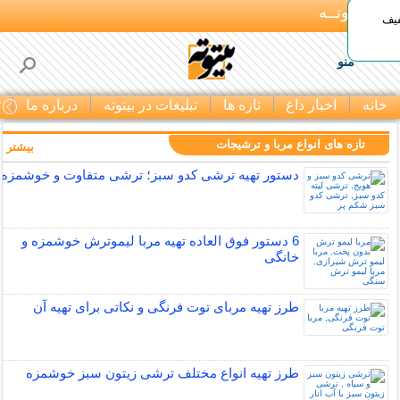
بـیتوتــه
د◀تا 50% تخفیف
منو
خانه
اخبار داغ
تازه ها
تبلیغات در بیتوته
درباره ما
ت
تازه های انواع مربا و ترشیجات
بیشتر »
دستور تهیه ترشی کدو سبز؛ ترشی متفاوت و خوشمزه
6 دستور فوق العاده تهیه مربا لیموترش خوشمزه و
خانگی
طرز تهیه مربای توت فرنگی و نکاتی برای تهیه آن
طرز تهیه انواع مختلف ترشی زیتون سبز خوشمزه