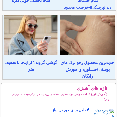
تمام خدمات
اینجا تخفیف خوبی داره
دندانپزشکی◀فرصت محدود
جدیدترین محصول رفع ترک های
گوشی گرونه؟ از اینجا با تخغیف
پوستی+مشاوره و آموزش
بخر
رایگان
تازه های آشپزی
(آموزش انواع غذاها، خواص مواد غذایی، غذاهای رژیمی، مربا و ترشیجات، شیرینی
پزی)
سایر مطالب آشپزی
6 دلیل برای خوردن پیاز