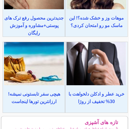
موهات وز و خشک شده؟! این
جدیدترین محصول رفع ترک های
ماسک مو رو امتحان کردی؟
پوستی+مشاوره و آموزش
رایگان
خرید عطر و ادکلن دلخواهت با
هیچی سفر تابستونی نمیشه!
30% تخفیف از روژا
ارزانترین تورها اینجاست
تازه های آشپزی
(آموزش انواع غذاها، خواص مواد غذایی، غذاهای رژیمی، مربا و ترشیجات، شیرینی