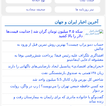
قیمت تبلت
نهج البلاغه
تیتر روزنامه ها
صحیفه سجادیه
آخرین اخبار ایران و جهان
سکه ۴.۵ میلیون تومان گران شد | جذابیت قیمت‌ها
دلار را بالا کشید
حساب دمو پراپ چیست؟ بهترین روش تمرین قبل از ورود به
چالش
افشاگری تلگراف علیه رئیس فیفا؛ پرداخت شش‌رقمی یوفا به
معشوقه ادعایی اینفانتینو
«بحران‌های اقتصادی» پتانسیل ایجاد نارضایتی‌های ناگهانی را دارند
زیان ۱۳۸همتی به صندوق بازنشستگی نفت
شاخص کل بورس وارد کانال 5.5 میلیون واحد شد
چه كسي حافظه جمعي تهران را مي‌نويسد؟ | رپ در واگن، روايت
بر ديوار
گفت‌وگو با خانواده مادری که برای زایمان به بیمارستان رفت و
زنده نماند