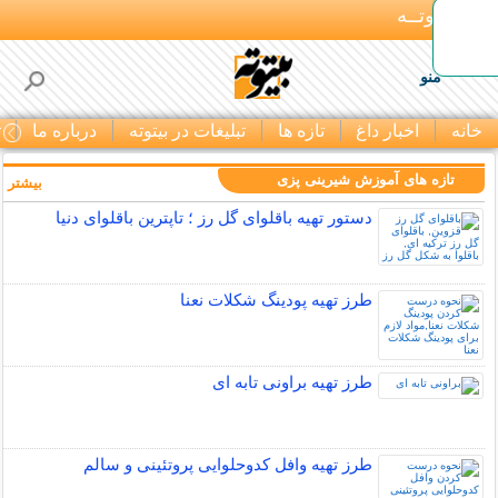
بـیتوتــه
منو
خانه
اخبار داغ
تازه ها
تبلیغات در بیتوته
درباره ما
ت
تازه های آموزش شیرینی پزی
بیشتر »
دستور تهیه باقلوای گل رز ؛ تاپترین باقلوای دنیا
طرز تهیه پودینگ شکلات نعنا
طرز تهیه براونی تابه ای
طرز تهیه وافل کدوحلوایی پروتئینی و سالم