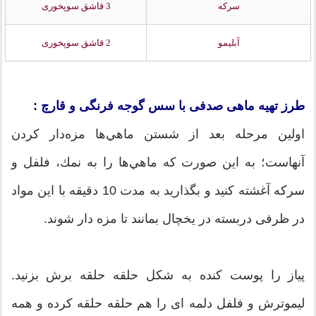
سرکه
3 قاشق سوپخوری
آبليمو
2 قاشق سوپخوری
طرز تهیه ماهی صدفی با سس گوجه فرنگی و قارچ :
اولين مرحله بعد از شستن ماهي‌ها مزه‌دار كردن
آنهاست؛ به اين صورت كه ماهي‌ها را به نمك، فلفل و
سركه آغشته كنيد و بگذاريد به مدت 10 دقيقه با اين مواد
در ظرفی دربسته در يخچال بمانند تا مزه دار شوند.
پياز را پوست كنده به شكل حلقه حلقه برش بزنيد.
ليموترش و فلفل دلمه ای را هم حلقه حلقه كرده و همه