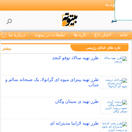
بـیتوتــه
منو
خانه
اخبار داغ
تازه ها
تبلیغات در بیتوته
درباره ما
ت
تازه های غذای رژیمی
بیشتر »
طرز تهیه سالاد توفو کنجد
طرز تهیه پیتزای میوه ای گرانولا، یک صبحانه سالم و
جذاب
طرز تهیه ی سیتان وگان
طرز تهیه لازانیا مدیترانه ای