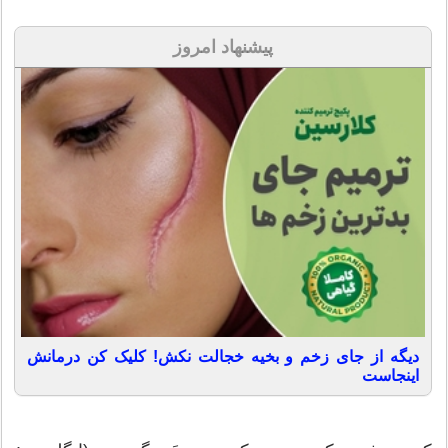
پیشنهاد امروز
دیگه از جای زخم و بخیه خجالت نکش! کلیک کن درمانش
اینجاست