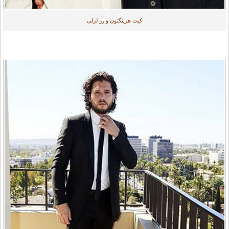
کیت هرینگتون و رز لزلی