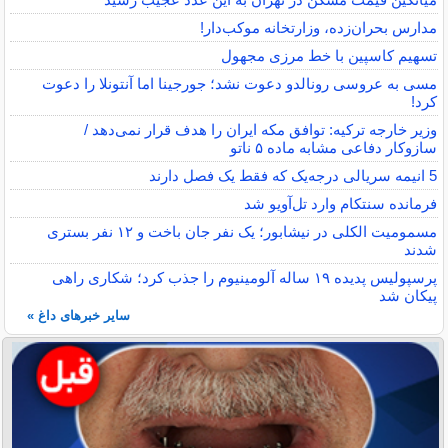
مدارس بحران‌زده، وزارتخانه موکب‌دار!
تسهیم کاسپین با خط مرزی مجهول
مسی به عروسی رونالدو دعوت نشد؛ جورجینا اما آنتونلا را دعوت
کرد!
وزیر خارجه ترکیه: توافق مکه ایران را هدف قرار نمی‌دهد /
سازوکار دفاعی مشابه ماده ۵ ناتو
5 انیمه سریالی درجه‌یک که فقط یک فصل دارند
فرمانده سنتکام وارد تل‌آویو شد
مسمومیت الکلی در نیشابور؛ یک نفر جان باخت و ۱۲ نفر بستری
شدند
پرسپولیس پدیده ۱۹ ساله آلومینیوم را جذب کرد؛ شکاری راهی
پیکان شد
سایر خبرهای داغ »