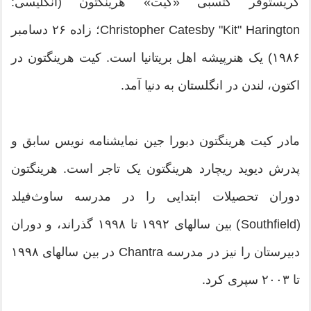
کریستوفر کتسبی «کیت» هَرینگتون (انگلیسی:
Christopher Catesby "Kit" Harington؛ زاده ۲۶ دسامبر
۱۹۸۶) یک هنرپیشه اهل بریتانیا است. کیت هرینگتون در
اکتون، لندن در انگلستان به دنیا آمد.
مادر کیت هرینگتون دبورا جین نمایشنامه نویس سابق و
پدرش دیوید ریچارد هرینگتون یک تاجر است. هرینگتون
دوران تحصیلات ابتدایی را در مدرسه ساوث‌فیلد
(Southfield) بین سالهای ۱۹۹۲ تا ۱۹۹۸ گذراند، و دوران
دبیرستان را نیز در مدرسه Chantra در بین سالهای ۱۹۹۸
تا ۲۰۰۳ سپری کرد.