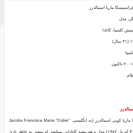
رانسیسکا ماریا اسمالدرز
گر، مدل
یش کلمبیا، کانادا
مبیا
لام
مالدرز
جیکوبا فرانسیسکا ماریا کوبی اسمالدرز (به انگلیسی: Jacoba Francisca Maria "Cobie"
Smulders)‏ (زاده ۳ آوریل ۱۹۸۲) مدل و هنرپیشه کانادایی میباشد. او بیشتر به خاطر بازی