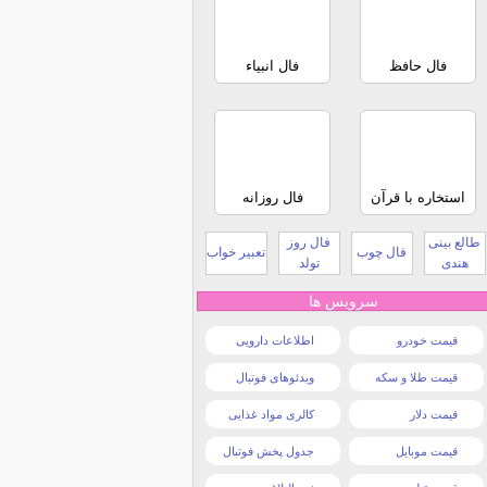
فال حافظ
فال انبیاء
استخاره با قرآن
فال روزانه
طالع بینی
فال روز
فال چوب
تعبیر خواب
هندی
تولد
سرویس ها
قیمت خودرو
اطلاعات دارویی
قیمت طلا و سکه
ویدئوهای فوتبال
قیمت دلار
کالری مواد غذایی
قیمت موبایل
جدول پخش فوتبال