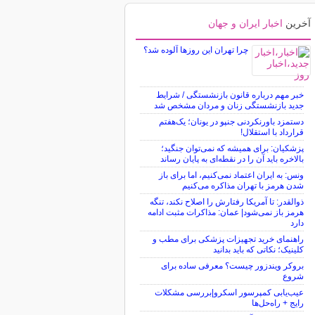
آخرین
اخبار ایران و جهان
چرا تهران این روزها آلوده شد؟
خبر مهم درباره قانون بازنشستگی / شرایط
جدید بازنشستگی زنان و مردان مشخص شد
دستمزد باورنکردنی جنپو در یونان؛ یک‌هفتم
قرارداد با استقلال!
پزشکیان: برای همیشه که نمی‌توان جنگید؛
بالاخره باید آن را در نقطه‌ای به پایان رساند
ونس: به ایران اعتماد نمی‌کنیم، اما برای باز
شدن هرمز با تهران مذاکره می‌کنیم
ذوالقدر: تا آمریکا رفتارش را اصلاح نکند، تنگه
هرمز باز نمی‌شود| عمان: مذاکرات مثبت ادامه
دارد
راهنمای خرید تجهیزات پزشکی برای مطب و
کلینیک؛ نکاتی که باید بدانید
بروکر ویندزور چیست؟ معرفی ساده برای
شروع
عیب‌یابی کمپرسور اسکرو|بررسی مشکلات
رایج + راه‌حل‌ها