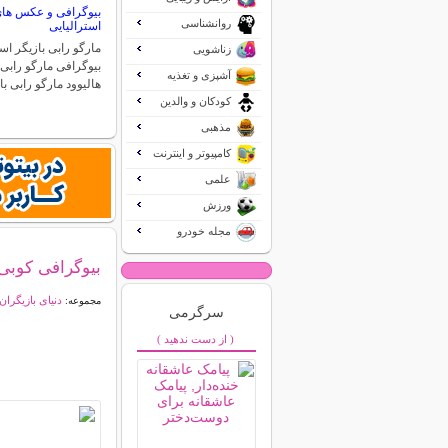
بیوگرافی و عکس های 
روانشناسی
استرالیایی
مارگو رابی بازیگر اس
زناشویی
بیوگرافی مارگو رابی
آشپزی و تغذیه
هالیوود مارگو رابی ب
کودکان و والدین
مذهبی
کامپیوتر و اینترنت
علمی
ورزش
مجله خودرو
بیوگرافی کوبی
دنیای بازیگران
مجموعه:
سرگرمی
( از دست ندهید )