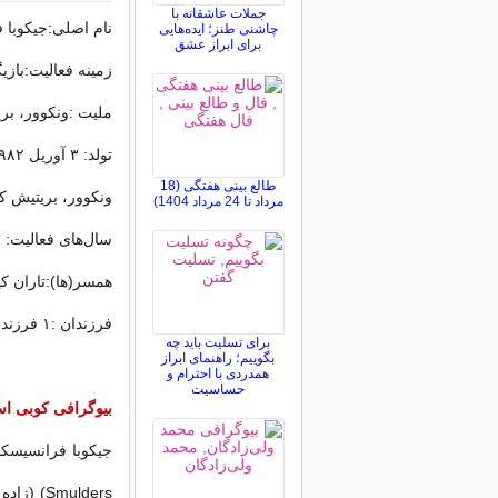
جملات عاشقانه با
نام اصلی:جیکوبا ف
چاشنی طنز؛ ایده‌هایی
برای ابراز عشق
زمینه فعالیت:بازی
ملیت :ونکوور، بریت
تولد: ۳ آوریل ۱۹۸۲ ‏(۳۱ سال)
طالع بینی هفتگی (18
ونکوور، بریتیش کل
مرداد تا 24 مرداد 1404)
سال‌های فعالیت: ۲۰۰۱-تاکنون
همسر(ها):تاران کی
فرزندان :۱ فرزند
برای تسلیت باید چه
بگوییم؛ راهنمای ابراز
همدردی با احترام و
حساسیت
بیوگرافی کوبی اس