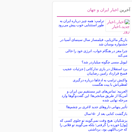
آخرین
اخبار ایران و جهان
ترامپ: همه چیز درباره ایران به
طور استثنایی خوب پیش می‌رود
بازیگر مالزیایی، فیلمساز سال سینمای آسیا در
جشنواره بوسان شد
چرا مغز در هنگام خواب، انرژی خود را خالی
می‌کند
لیونل مسی چگونه میلیاردر شد؟
برد استقلال در بازی تدارکاتی | جزئیات عجیب
فسخ قرارداد رامین رضاییان
واکنش ترامپ به ادعاها درباره درگیری
لفظی‌اش با پیت هگست
العربیه: تماس‌های غیر مستقیم بین ایران و
آمریکا از طریق میانجی‌ها؛ این گفت‌و‌گو‌ها وارد
مرحله نهایی شده
تأثیر پنهانی داروهای جدید لاغری بر چشم‌ها!
بازگشت کتابی بعد از ۱۵۰سال
پزشکیان: هیچ وقت نمی‌گویند تو جلوی کسی که
[پول] خورده را گرفتی؛ بلکه می‌گویند تو فلانی را
که حزب‌اللهی بود، برداشتی