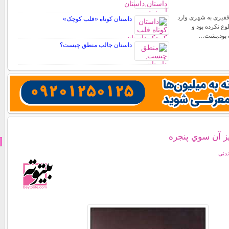
 فقیری به شهری وارد
داستان کوتاه «قلب کوچک»
ع نکرده بود و
ه بود.پشت…
داستان جالب منطق چیست؟
یز آن سوي پنجره
ندنی