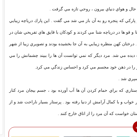
حال و هواي دنياي بيرون ، روحي تازه مي گرفت .
 پاركي كه پنجره رو به آن باز مي شد مي گفت . اين پارك درياچه زيبايي
 و قو ها در درياچه شنا مي كردند و كودكان با قايق هاي تفريحي شان در
درختان كهن منظره زيبايي به آن جا بخشيده بودند و تصويري زيبا از شهر
ديده مي شد. مرد ديگر كه نمي توانست آن ها را ببيند چشمانش را مي
 را در ذهن خود مجسم مي كرد و احساس زندگي مي كرد.
سپري شد .
تاري كه براي حمام كردن آن ها آب آورده بود ، جسم بيجان مرد كنار
ر خواب و با كمال آرامش از دنيا رفته بود . پرستار بسيار ناراحت شد و از
ان خواست كه آن مرد را از اتاق خارج كنند .