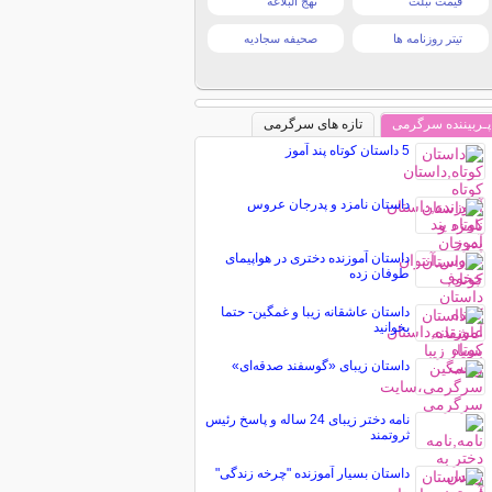
قیمت تبلت
نهج البلاغه
تیتر روزنامه ها
صحیفه سجادیه
پـربیننده سرگرمی
تازه های سرگرمی
5 داستان کوتاه پند آموز
داستان‌ نامزد و پدرجان عروس
داستان آموزنده دختری در هواپیمای
طوفان زده
داستان عاشقانه زیبا و غمگین- حتما
بخوانید
داستان زیبای «گوسفند صدقه‌ای»
نامه دختر زیبای 24 ساله و پاسخ رئیس
ثروتمند
داستان بسيار آموزنده "چرخه زندگی"