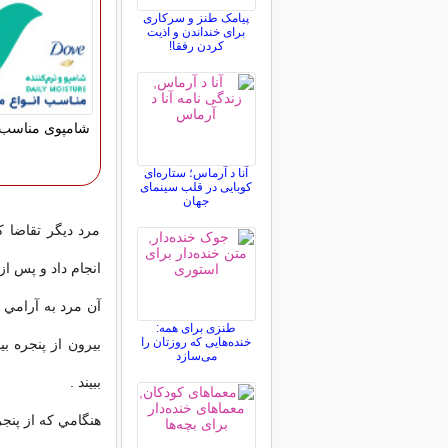
پیامک طنز و سرکاری
برای خنداندن و اذیت
کردن رفقا!
شامپوی مناسب 
آنا د آرماس؛ ستاره‌ای
کوبایی در قلب سینمای
جهان
مرد ديگر تقاضا ك
انجام داد و پس از
آن مرد به آرامي و
طنزی برای همه:
خنده‌هایی که روزتان را
بيرون از پنجره ب
می‌سازد
ببيند .
هنگامي كه از پنجر