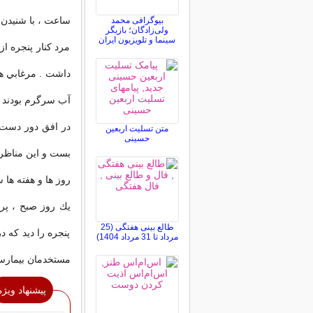
ساعت ، با شنيدن 
بیوگرافی محمد
ولی‌زادگان؛ بازیگر
سینما و تلویزیون ایران
مرد كنار پنجره از
داشت . مرغابي ها
آب سرگرم بودند . 
در افق دور دست 
متن تسلیت اربعین
حسینی
بست و اين مناظر
روز ها و هفته ها 
يك روز صبح ، پرس
طالع بینی هفتگی (25
پنجره را ديد كه د
مرداد تا 31 مرداد 1404)
مستخدمان بيمارست
پیشنهاد ویژه