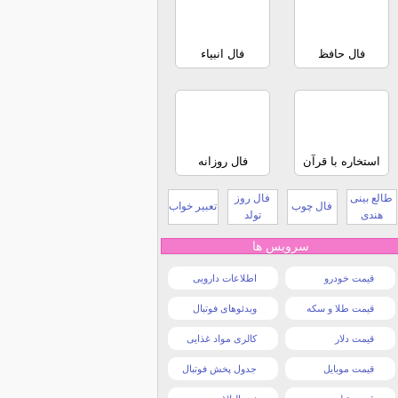
فال حافظ
فال انبیاء
استخاره با قرآن
فال روزانه
طالع بینی
فال روز
فال چوب
تعبیر خواب
هندی
تولد
سرویس ها
قیمت خودرو
اطلاعات دارویی
قیمت طلا و سکه
ویدئوهای فوتبال
قیمت دلار
کالری مواد غذایی
قیمت موبایل
جدول پخش فوتبال