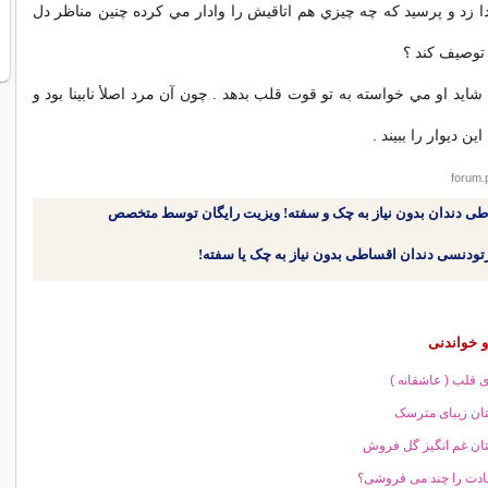
ا زد و پرسيد كه چه چيزي هم اتاقيش را وادار مي كرده چنين مناظر دل
 توصيف كند ؟
 شايد او مي خواسته به تو قوت قلب بدهد . چون آن مرد اصلأ نابينا بود و
ن ديوار را ببيند .
forum.
طی دندان بدون نیاز به چک و سفته! ویزیت رایگان توسط متخصص
 خواندنی
ی قلب ( عاشقانه )
ان زیبای مترسک
ان غم انگیز گل فروش
ادت را چند می فروشی؟