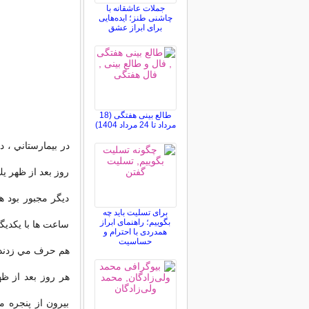
جملات عاشقانه با
چاشنی طنز؛ ایده‌هایی
برای ابراز عشق
طالع بینی هفتگی (18
مرداد تا 24 مرداد 1404)
در بيمارستاني ، د
روز بعد از ظهر يك
ديگر مجبور بود ه
برای تسلیت باید چه
بگوییم؛ راهنمای ابراز
ساعت ها با يكديگر
همدردی با احترام و
حساسیت
هم حرف مي زدند 
هر روز بعد از ظ
بيرون از پنجره 