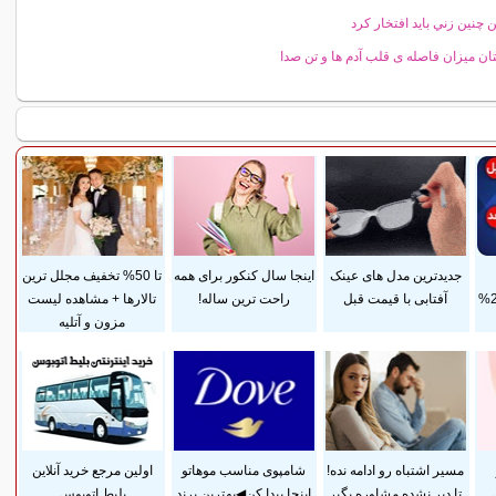
ين چنين زني بايد افتخار كرد
ان میزان فاصله ی قلب آدم ها و تن صدا
جدیدترین مدل های عینک
اینجا سال کنکور برای همه
تا 50% تخفیف مجلل ترین
ضمانت مادام‌العمر+ 25%
آفتابی با قیمت قبل
راحت ترین ساله!
تالارها + مشاهده لیست
مزون و آتلیه
مسیر اشتباه رو ادامه نده!
شامپوی مناسب موهاتو
اولین مرجع خرید آنلاین
تا دیر نشده مشاوره بگیر
اینجا پیدا کن◀بهترین برند
بلیط اتوبوس