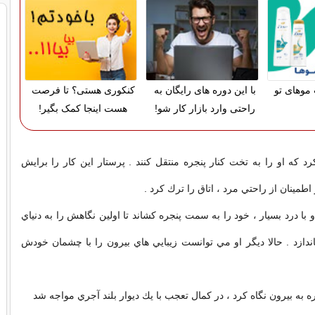
موهای تو
با این دوره های رایگان به
کنکوری هستی؟ تا فرصت
راحتی وارد بازار کار شو!
هست اینجا کمک بگیر!
رد كه او را به تخت كنار پنجره منتقل كنند . پرستار اين كار را برايش
 اطمينان از راحتي مرد ، اتاق را ترك كرد .
 با درد بسيار ، خود را به سمت پنجره كشاند تا اولين نگاهش را به دنياي
ياندازد . حالا ديگر او مي توانست زيبايي هاي بيرون را با چشمان خودش
ه به بيرون نگاه كرد ، در كمال تعجب با يك ديوار بلند آجري مواجه شد