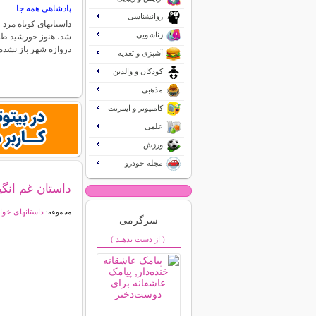
پادشاهی همه جا
روانشناسی
داستانهای کوتاه مرد
زناشویی
شد، هنوز خورشید طلو
دروازه شهر باز نشد
آشپزی و تغذیه
کودکان و والدین
مذهبی
کامپیوتر و اینترنت
علمی
ورزش
مجله خودرو
داستان غم انگ
داستانهای خوا
مجموعه:
سرگرمی
( از دست ندهید )