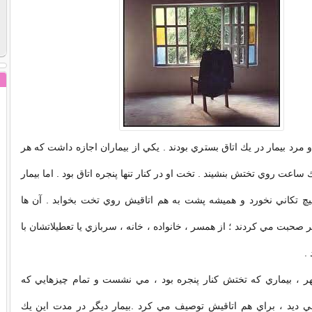
و مرد بيمار در يك اتاق بستري بودند . يكي از بيماران اجازه داشت كه هر
 ساعت روي تختش بنشيند . تخت او در كنار تنها پنجره اتاق بود . اما بيمار
يچ تكاني نخورد و هميشه پشت به هم اتاقيش روي تخت بخوابد . آن ها
 صحبت مي كردند ؛ از همسر ، خانواده ، خانه ، سربازي يا تعطيلاتشان با
.
هر ، بيماري كه تختش كنار پنجره بود ، مي نشست و تمام چيزهايي كه
مي ديد ، براي هم اتاقيش توصيف مي كرد .بيمار ديگر در مدت اين يك