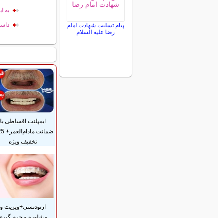
به ا
داست
پیام تسلیت شهادت امام
رضا علیه السلام
ایمپلنت اقساطی با
تخفیف ویژه
ارتودنسی+ویزیت و
مشاوره و جرم گیری