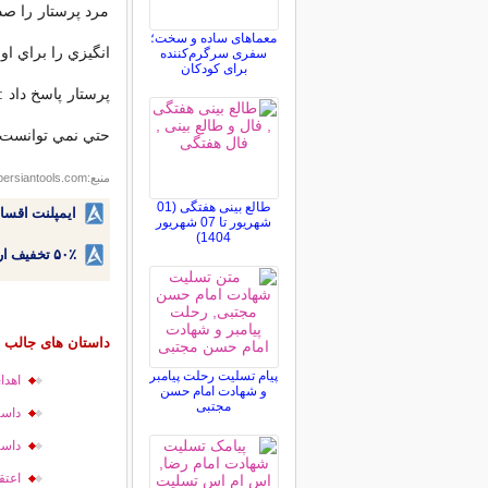
مرد پرستار را صد
معماهای ساده و سخت؛
انگيزي را براي او
سفری سرگرم‌کننده
برای کودکان
پرستار پاسخ داد :
حتي نمي توانست اي
منبع:
persiantools.com
طالع بینی هفتگی (01
ایمپلنت اقسا
شهریور تا 07 شهریور
1404)
۵۰٪ تخفیف ارتودنسی دندان اقساطی بدون نیاز به چک یا سفته!
داستان های جالب و
پیام تسلیت رحلت پیامبر
اهدا
و شهادت امام حسن
مجتبی
داست
داست
اعتق