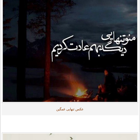
عکس تنهایی غمگین