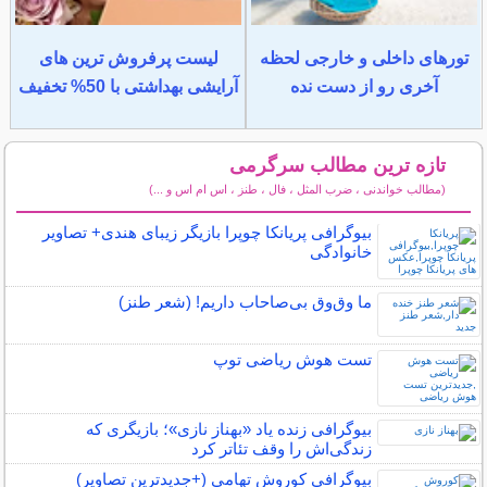
تورهای داخلی و خارجی لحظه
لیست پرفروش ترین های
آخری رو از دست نده
آرایشی بهداشتی با 50% تخفیف
تازه ترین مطالب سرگرمی
(مطالب خواندنی ، ضرب المثل ، فال ، طنز ، اس ام اس و ...)
سایر مطالب سرگرمی
بیوگرافی پریانکا چوپرا بازیگر زیبای هندی+ تصاویر
خانوادگی
ما وق‌وق بی‌صاحاب داریم! (شعر طنز)
تست هوش ریاضی توپ
بیوگرافی زنده یاد «بهناز نازی»؛ بازیگری که
زندگی‌اش را وقف تئاتر کرد
بیوگرافی کوروش تهامی (+جدیدترین تصاویر)