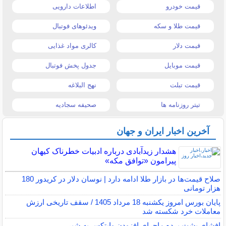
قیمت خودرو
اطلاعات دارویی
قیمت طلا و سکه
ویدئوهای فوتبال
قیمت دلار
کالری مواد غذایی
قیمت موبایل
جدول پخش فوتبال
قیمت تبلت
نهج البلاغه
تیتر روزنامه ها
صحیفه سجادیه
آخرین اخبار ایران و جهان
هشدار زیدآبادی درباره ادبیات خطرناک کیهان
پیرامون «توافق مکه»
صلاح قیمت‌ها در بازار طلا ادامه دارد | نوسان دلار در کریدور 180
هزار تومانی
پایان بورس امروز یکشنبه 18 مرداد 1405 / سقف تاریخی ارزش
معاملات خرد شکسته شد
افشای پشت پرده ماجرای افزودن وایتکس به شیر