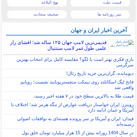
قیمت تبلت
نهج البلاغه
تیتر روزنامه ها
صحیفه سجادیه
آخرین اخبار ایران و جهان
قدیمی‌ترین لامپ جهان ۱۲۵ ساله شد؛ افشای راز
علمی طول‌عمر لامپ سنتنیال
بازی فکری بهتر است یا لگو؟ مقایسه کامل برای انتخاب بهترین
سرگرمی
دیومانده، گران‌ترین خرید تاریخ رئال!
فاتح لیگ اسکاتلند روی نیمکت منچستریونایتد نشست؛ رویایم
واقعی شد
قیمت طلا به بالاترین سطح خود در ۷ هفته اخیر رسید،
رویترز: ایران خواستار دریافت عوارض از تنگه هرمز شد؛ اختلاف با
آمریکا و عمان ادامه دارد
فیدان: ایران و آمریکا بر سر پرونده هسته‌ای به توافقات اصولی
رسیده‌اند
در سال 1404 روزانه بیش از 15 هزار میلیارد تومان خلق پول