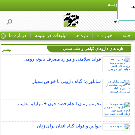
بـیتوتــه
یف
منو
خانه
اخبار داغ
تازه ها
تبلیغات در بیتوته
درباره ما
ت
تازه های داروهای گیاهی و طب سنتی
بیشتر »
فواید سلامتی و موارد مصرف بابونه رومی
شاتاوری؛ گیاه دارویی با خواص بسیار
نحوه و زمان انجام فصد خون + مزایا و معایب
خواص و فواید گیاه افنان برای زنان