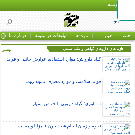
بـیتوتــه
منو
خانه
اخبار داغ
تازه ها
تبلیغات در بیتوته
درباره ما
ت
تازه های داروهای گیاهی و طب سنتی
بیشتر »
گیاه دارواش: موارد استفاده، عوارض جانبی و فواید
فواید سلامتی و موارد مصرف بابونه رومی
شاتاوری؛ گیاه دارویی با خواص بسیار
نحوه و زمان انجام فصد خون + مزایا و معایب