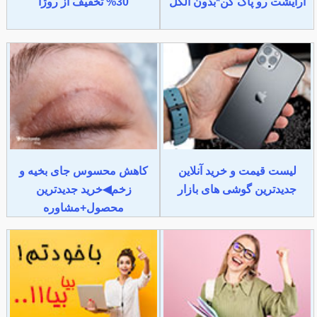
آرایشت رو پاک کن*بدون الکل
30% تخفیف از روژا
لیست قیمت و خرید آنلاین
کاهش محسوس جای بخیه و
جدیدترین گوشی های بازار
زخم◀خرید جدیدترین
محصول+مشاوره