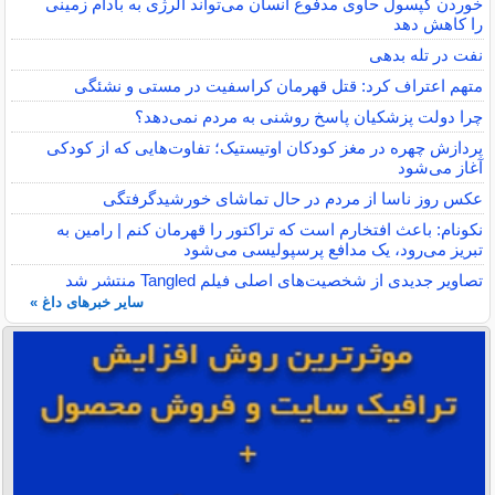
خوردن کپسول حاوی مدفوع انسان می‌تواند آلرژی به بادام زمینی
را کاهش دهد
نفت در تله بدهی
متهم اعتراف کرد: قتل قهرمان کراسفیت در مستی و نشئگی
چرا دولت پزشکیان پاسخ روشنی به مردم نمی‌دهد؟
پردازش چهره در مغز کودکان اوتیستیک؛ تفاوت‌هایی که از کودکی
آغاز می‌شود
عکس روز ناسا از مردم در حال تماشای خورشیدگرفتگی
نکونام: باعث افتخارم است که تراکتور را قهرمان کنم | رامین به
تبریز می‌رود، یک مدافع پرسپولیسی می‌شود
تصاویر جدیدی از شخصیت‌های اصلی فیلم Tangled منتشر شد
سایر خبرهای داغ »