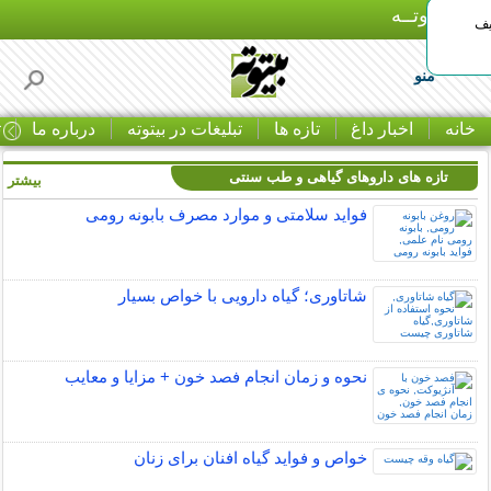
بـیتوتــه
یف
منو
خانه
اخبار داغ
تازه ها
تبلیغات در بیتوته
درباره ما
ت
تازه های داروهای گیاهی و طب سنتی
بیشتر »
فواید سلامتی و موارد مصرف بابونه رومی
شاتاوری؛ گیاه دارویی با خواص بسیار
نحوه و زمان انجام فصد خون + مزایا و معایب
خواص و فواید گیاه افنان برای زنان