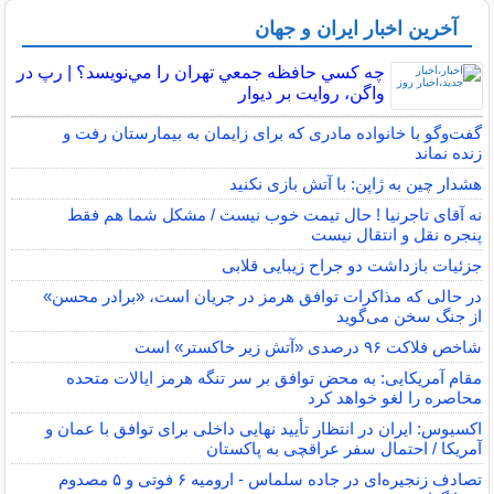
آخرین اخبار ایران و جهان
چه كسي حافظه جمعي تهران را مي‌نويسد؟ | رپ در
واگن، روايت بر ديوار
گفت‌وگو با خانواده مادری که برای زایمان به بیمارستان رفت و
زنده نماند
هشدار چین به ژاپن: با آتش بازی نکنید
نه آقای تاجرنیا ! حال تیمت خوب نیست / مشکل شما هم فقط
پنجره نقل و انتقال نیست
جزئیات بازداشت دو جراح زیبایی قلابی
در حالی که مذاکرات توافق هرمز در جریان است، «برادر محسن»
از جنگ سخن می‌گوید
شاخص فلاکت ۹۶ درصدی «آتش زیر خاکستر» است
مقام آمریکایی: به محض توافق بر سر تنگه هرمز ایالات متحده
محاصره را لغو خواهد کرد
اکسیوس: ایران در انتظار تأیید نهایی داخلی برای توافق با عمان و
آمریکا / احتمال سفر عراقچی به پاکستان
تصادف زنجیره‌ای در جاده سلماس - ارومیه ۶ فوتی و ۵ مصدوم