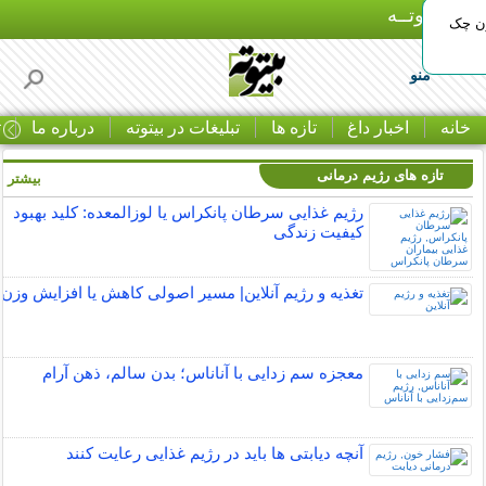
بـیتوتــه
ون چک
منو
خانه
اخبار داغ
تازه ها
تبلیغات در بیتوته
درباره ما
ت
تازه های رژیم درمانی
بیشتر »
رژیم غذایی سرطان پانکراس یا لوزالمعده: کلید بهبود
کیفیت زندگی
تغذیه و رژیم آنلاین| مسیر اصولی کاهش یا افزایش وزن
معجزه سم زدایی با آناناس؛ بدن سالم، ذهن آرام
آنچه دیابتی ها باید در رژیم غذایی رعایت کنند