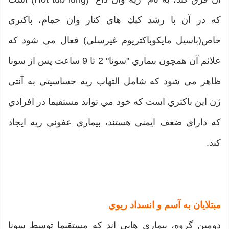
كه در آن با رشد كپك‌ هاي كنار وان حمام، باكتري
خاص(باسيل مايكوباكتريوم غيرسلي)‌ فعال مي‌ شود كه
علائم آن همچون بيماري "سونا" 2 تا 9 ساعت پس از سونا
ظاهر مي شود که شامل التهاب ريه حساسيتي به آنتي‌
ژن اين باكتري است كه خود مي ‌تواند مستقيما در افرادي
كه داراي ضعف ايمني هستند، بيماري عفوني ريه ايجاد
كند.
مبتلايان به آسم و انسداد ريوي
دومين گروه، بيماري‌ هايي ‌اند كه مستقيما توسط سونا