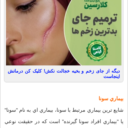
دیگه از جای زخم و بخیه خجالت نکش! کلیک کن درمانش
اینجاست
بيماري سونا
شايع‌ ترين بيماري مرتبط با سونا، بيماري ‌اي به نام "سونا"
يا "بيماري افراد سونا گيرنده" است كه در حقيقت نوعي