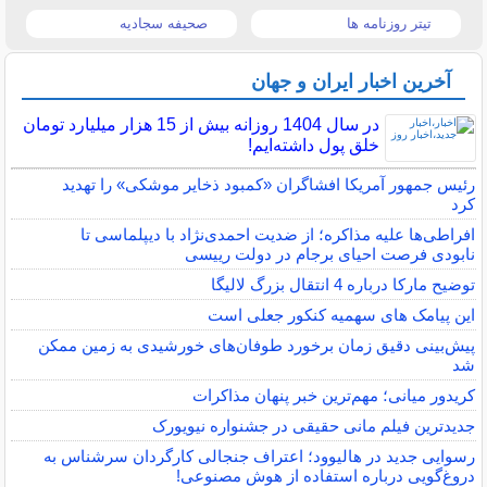
تیتر روزنامه ها
صحیفه سجادیه
آخرین اخبار ایران و جهان
در سال 1404 روزانه بیش از 15 هزار میلیارد تومان
خلق پول داشته‌ایم!
رئیس جمهور آمریکا افشاگران «کمبود ذخایر موشکی» را تهدید
کرد
افراطی‌ها علیه مذاکره؛ از ضدیت احمدی‌نژاد با دیپلماسی تا
نابودی فرصت احیای برجام در دولت رییسی
توضیح مارکا درباره 4 انتقال بزرگ لالیگا
این پیامک های سهمیه کنکور جعلی است
پیش‌بینی دقیق زمان برخورد طوفان‌های خورشیدی به زمین ممکن
شد
کریدور میانی؛ مهم‌ترین خبر پنهان مذاکرات
جدیدترین فیلم مانی حقیقی در جشنواره نیویورک
رسوایی جدید در هالیوود؛ اعتراف جنجالی کارگردان سرشناس به
دروغ‌گویی درباره استفاده از هوش مصنوعی!