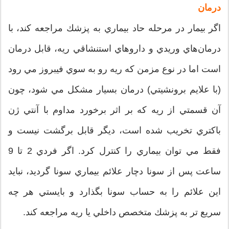
درمان
اگر بيمار در مرحله حاد بيماري به پزشك مراجعه كند، با
درمان‌هاي وريدي و داروهاي استنشاقي ريه، قابل درمان
است اما در نوع مزمن كه ريه رو به ‌سوي فيبروز مي ‌رود
(با علايم برونشيتي)‌ درمان بسيار مشكل مي‌ شود، چون
آن قسمتي از ريه كه بر اثر برخورد مداوم با آنتي ‌ژن
باكتري تخريب شده است، ديگر قابل برگشت نيست و
فقط مي ‌توان بيماري را كنترل كرد. اگر فردي 2 تا 9
ساعت پس از سونا دچار علائم بيماري سونا گرديد، نبايد
اين علائم را به حساب سونا بگذارد و بايستي هر چه
سريع ‌تر به پزشك متخصص داخلي يا ريه مراجعه كند.