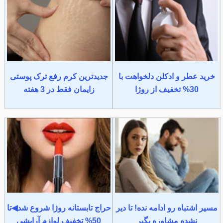
خرید عطر و ادکلن دلخواهت با
جدیدترین کرم رفع ترک پوستی
30% تخفیف از روژا
زایمان فقط در 3 هفته
مسیر اشتباه رو ادامه نده! تا دیر
حراج تابستانه روژا شروع شد◀تا
نشده مشاوره بگیر
50% تخفیف لوازم آرایشی