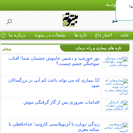
بـیتوتــه
ه!
منو
خانه
اخبار داغ
تازه ها
تبلیغات در بیتوته
درباره ما
ت
تازه های بیماری و راه درمان
بیشتر »
نور خورشید و دشمن خاموش چشمان شما؛ آفتاب
سوختگی چشم چیست؟
12 بیماری که می تواند باعث کم آبی در بزرگسالان
شود
اقدامات ضروری پس از گاز گرفتگی موش
زندگی دوباره با آنژیوپلاستی کاروتید؛ خداحافظی با
سکته مغزی