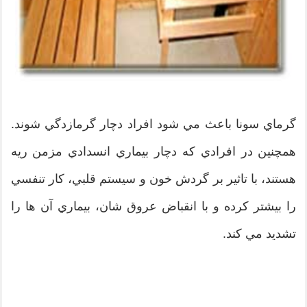
گرماي سونا باعث مي‌ شود افراد دچار گرمازدگي شوند.
همچنين در افرادي كه دچار بيماري انسدادي مزمن ريه
هستند، با تاثير بر گردش خون و سيستم قلبي‌، كار تنفسي‌
را بيشتر کرده و با انقباض عروق ‌شان، بيماري‌ آن ها را
تشديد مي ‌کند.