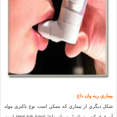
بيماري ريه وان داغ
شكل ديگري از بيماري كه ممكن است نوع باكتري مولد
آن فرق كند، به نام "ريه وان داغ" (Hot tub lung) است