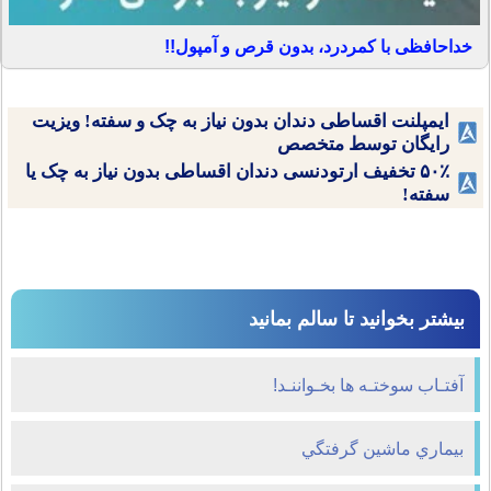
خداحافظی با کمردرد، بدون قرص و آمپول!!
ایمپلنت اقساطی دندان بدون نیاز به چک و سفته! ویزیت
رایگان توسط متخصص
۵۰٪ تخفیف ارتودنسی دندان اقساطی بدون نیاز به چک یا
سفته!
بیشتر بخوانید تا سالم بمانید
آفتـاب سوختـه ها بخـواننـد!
بيماري ماشين گرفتگي