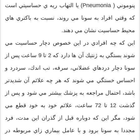
پنوموني ‌( Pneumonia) يا التهاب ريه ي‌ حساسيتي است
كه وقتي افراد به سونا مي ‌روند، نسبت به باكتري ‌هاي
محيط حساسيت نشان مي ‌دهند.
اين كه چه افرادي در اين خصوص دچار حساسيت مي
‌شوند بستگي به ژنتيك آن ها دارد كه 2 تا 9 ساعت پس از
سونا دچار دردهاي عضلاني، سرفه، تب اندك، سردرد و
احساس خستگي مي ‌شوند كه هر چه علائم آن شديدتر
باشد، احتمال مراجعه به پزشك بيشتر مي ‌شود و پس از
گذشت 12 تا 72 ساعت، علائم خود به خود قطع مي
‌شود، مگر اين كه دوباره قبل از گذران اين مدت، فرد
مجددا به سونا برود و با عامل بيماري زاي مربوطه در