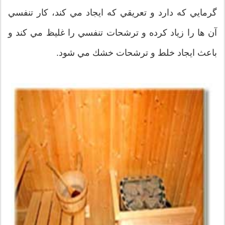
گرمايي كه دارد و تعريقي که ايجاد مي ‌كند، كار تنفسي
آن ها را زياد كرده و ترشحات تنفسي را غليظ مي‌ كند و
باعث ايجاد خلط و ترشحات خشك مي ‌شود.