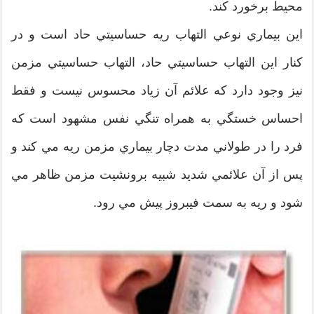
محيط برخورد كند.
اين بيماري نوعي التهاب ريه حساسيتي حاد است و در
كنار اين التهاب حساسيتي حاد، التهاب حساسيتي مزمن
نيز وجود دارد كه علائم آن زياد محسوس نيست و فقط
احساس خستگي به همراه تنگي نفس مشهود است كه
فرد را در طولاني ‌مدت دچار بيماري مزمن ريه مي ‌كند و
پس از آن علائمي شديد شبيه برونشيت مزمن ظاهر مي
‌شود و ريه به سمت فيبروز پيش مي ‌رود.