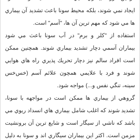
ايجاد نمي شوند، بلكه محيط سونا باعث تشديد آن بيماري‌
ها مي‌ شود كه مهم ‌ترين آن ‌ها، "آسم" است.
استفاده از "كلر و برم" در ‌آب سونا باعث مي ‌شود
بيماران آسمي دچار تشديد بيماري شوند. همچنين ممكن
است افراد سالم نيز دچار تحريك ‌پذيري را‌ه‌ هاي هوايي
شوند و فرد با علايمي همچون علائم آسم (خس‌خس
سينه، تنگي‌ نفس و...) مواجه شود.
گروهي از بيماري ‌ها ممكن است در مواجهه با سونا،
تشديد شوند كه اغلب شامل بيماري ‌هاي انسداد ريوي مي
باشد كه ناشي از سيگار است و شايع ترين آن برونشيت
مزمن است. اكثر اين بيماران سيگاري ‌اند و سونا به دليل