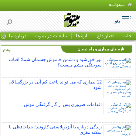
بـیتوتــه
منو
خانه
اخبار داغ
تازه ها
تبلیغات در بیتوته
درباره ما
ت
تازه های بیماری و راه درمان
بیشتر »
نور خورشید و دشمن خاموش چشمان شما؛ آفتاب
سوختگی چشم چیست؟
12 بیماری که می تواند باعث کم آبی در بزرگسالان
شود
اقدامات ضروری پس از گاز گرفتگی موش
زندگی دوباره با آنژیوپلاستی کاروتید؛ خداحافظی با
سکته مغزی