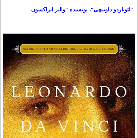
"لئوناردو داوینچی"، نویسنده "والتر ایزاکسون