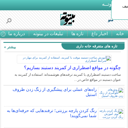
بـیتوتــه
د◀تا 50% تخفیف
منو
خانه
اخبار داغ
تازه ها
تبلیغات در بیتوته
درباره ما
ت
تازه های متفرقه خانه داری
بیشتر »
چگونه در مواقع اضطراری از کمربند دستبند بسازیم؟
ساخت دستبند اضطراری با کمربند ترفندهای هوشمندانه: استفاده از کمربند به
عنوان دستبند در مواقع خاص در…
راه‌های عملی برای پیشگیری از زنگ زدن ظروف
استیل
رنگ کردن پارچه برزنتی؛ ترفندهایی که حرفه‌ای‌ها به
شما نمی‌گویند!