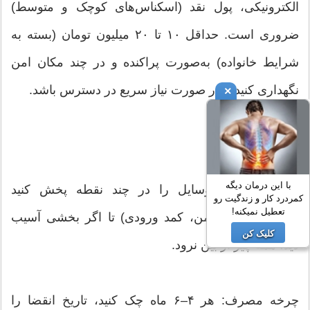
الکترونیکی، پول نقد (اسکناس‌های کوچک و متوسط)
ضروری است. حداقل ۱۰ تا ۲۰ میلیون تومان (بسته به
شرایط خانواده) به‌صورت پراکنده و در چند مکان امن
نگهداری کنید تا در صورت نیاز سریع در دسترس باشد.
×
نکات نهایی و مهم
با این درمان دیگه
محل نگهداری: وسایل را در چند نقطه پخش کنید
کمردرد کار و زندگیت رو
تعطیل نمیکنه!
(آشپزخانه، اتاق امن، کمد ورودی) تا اگر بخشی آسیب
کلیک کن
دید، همه چیز از بین نرود.
چرخه مصرف: هر ۴–۶ ماه چک کنید، تاریخ انقضا را