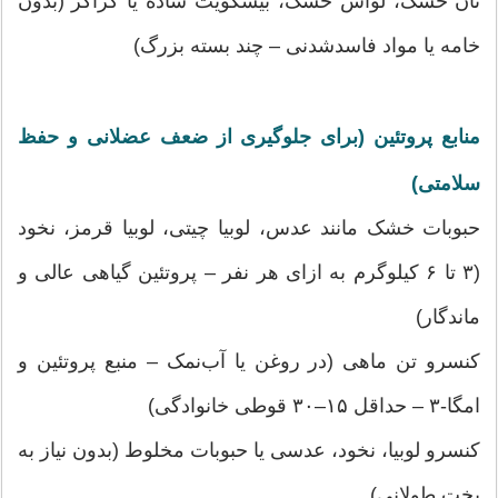
نان خشک، لواش خشک، بیسکویت ساده یا کراکر (بدون
خامه یا مواد فاسدشدنی – چند بسته بزرگ)
منابع پروتئین (برای جلوگیری از ضعف عضلانی و حفظ
سلامتی)
حبوبات خشک مانند عدس، لوبیا چیتی، لوبیا قرمز، نخود
(۳ تا ۶ کیلوگرم به ازای هر نفر – پروتئین گیاهی عالی و
ماندگار)
کنسرو تن ماهی (در روغن یا آب‌نمک – منبع پروتئین و
امگا-۳ – حداقل ۱۵–۳۰ قوطی خانوادگی)
کنسرو لوبیا، نخود، عدسی یا حبوبات مخلوط (بدون نیاز به
پخت طولانی)