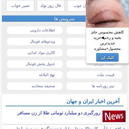
طالع بینی هندی
فال چوب
فال روز تولد
تعبیر خواب
سرویس ها
قیمت خودرو
اطلاعات دارویی
کاهش محسوس جای
بخیه و زخم◀خرید
قیمت طلا و سکه
ویدئوهای فوتبال
جدیدترین
محصول+مشاوره
قیمت دلار
کالری مواد غذایی
کلیک کن
قیمت موبایل
جدول پخش فوتبال
قیمت تبلت
نهج البلاغه
تیتر روزنامه ها
صحیفه سجادیه
آخرین اخبار ایران و جهان
زورگیری دو میلیارد تومانی طلا از زن مسافر
عراقچی: با آمریکا مذاکره نداریم/باز شدن تنگه هرمز به شرایطی