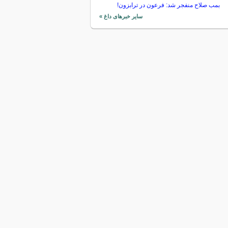
بمب صلاح منفجر شد: فرعون در ترابزون!
سایر خبرهای داغ »