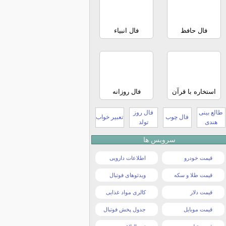
فال حافظ
فال انبیاء
استخاره با قرآن
فال روزانه
طالع بینی
فال روز
فال چوب
تعبیر خواب
هندی
تولد
سرویس ها
قیمت خودرو
اطلاعات دارویی
قیمت طلا و سکه
ویدئوهای فوتبال
قیمت دلار
کالری مواد غذایی
قیمت موبایل
جدول پخش فوتبال