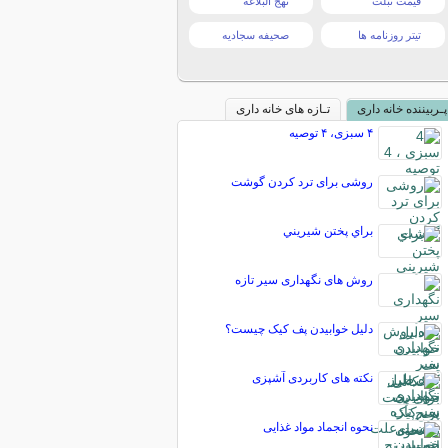
قیمت تبلت
نهج البلاغه
تیتر روزنامه ها
صحیفه سجادیه
پـربیننده خانه داری
تـازه های خانه داری
۴ سبزی، ۴ توصیه
روشی برای ترد کردن گوشت
براي پختن شيريني
روش های نگهداری سیر تازه
دلیل خوابیدن پف کیک چیست؟
نکته های کاربردی آشپزی
نحوه انجماد مواد غذایی