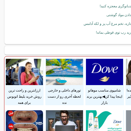
دبانوگری معجزه کنید!
دادن مواد گوشتی
تازه، تخم مرغ آب پز و لكه آدامس
رید رب توی قوطی بماند!
ده!
شامپوی مناسب موهاتو
تورهای داخلی و خارجی
ارزانترین و راحت ترین
یر
اینجا پیدا کن◀بهترین برند
لحظه آخری رو از دست
روش خرید بلیط اتوبوس
بازار
نده
برای همه