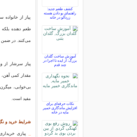
کشف طعم جدید:
راهنمای بو دادن هسته
پیاز از خانواده 
زردآلو در خانه
طعم دهنده بلکه ب
می‌کنند. در ضمن خ
آموزش ساخت گلدان
بزرگ: از ایده تا اجرا در
چند قدم
بی‌خوابی، میگرن،
مفید است.
نکات حرفه‌ای برای
افزایش ماندگاری خمیر
مایه در خانه
شرایط خرید و نگه
_
پیازی خریداری