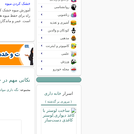
خشک کردن میوه
روانشناسی
آموزش میوه خشک کرد
زناشویی
راه برای حفظ میوه ه
است. عمر و ماندگا
آشپزی و تغذیه
کودکان و والدین
مذهبی
کامپیوتر و اینترنت
علمی
ورزش
مجله خودرو
نکاتی مهم در خ
نگه داری مواد
مجموعه:
اسرار
خانه داری
( مروری بر گذشته )