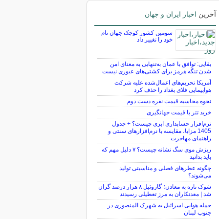
آخرین
اخبار ایران و جهان
سومین کشور کوچک جهان نام
خود را تغییر داد
بقایی: توافق با عمان به‌تنهایی به معنای امن
شدن تنگه هرمز برای کشتی‌های عبوری نیست
آمریکا تحریم‌های اعمال‌شده علیه شرکت
هواپیمایی فلای بغداد را حذف کرد
نحوه محاسبه قیمت نقره دست دوم
خرید تتر با قیمت جهانگیری
نرم‌افزار حسابداری ابری چیست؟ + جدول
1405 مزایا، مقایسه با نرم‌افزارهای سنتی و
راهنمای مهاجرت
ریزش موی سگ نشانه چیست؟ ۷ دلیل مهم که
باید بدانید
چگونه عطرهای فصلی و مناسبتی تولید
می‌شوند؟
شوک تازه به معادن؛ گازوئیل ۸ هزار درصد گران
شد | معدنکاران به مرز تعطیلی رسیدند
حمله هوایی اسرائیل به شهرک المنصوری در
جنوب لبنان