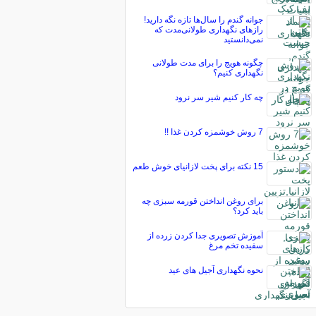
جوانه گندم را سال‌ها تازه نگه دارید!
رازهای نگهداری طولانی‌مدت که
نمی‌دانستید
چگونه هویج را برای مدت طولانی
نگهداری کنیم؟
چه كار كنیم شیر سر نرود
7 روش خوشمزه كردن غذا !!
15 نکته برای پخت لازانیای خوش طعم
برای روغن انداختن قورمه سبزی چه
باید کرد؟
آموزش تصویری جدا کردن زرده از
سفیده تخم مرغ
نحوه نگهداری آجیل های عید