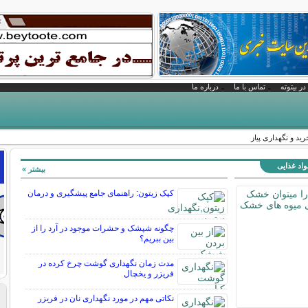
در بیتوته
تماس با ما
درباره ما
رید و نگهداری پیاز
واد غذایی
بیشتر »
کپک زیتون: راهنمای جامع پیشگیری و درمان
چگونه شپشک و حشرات موجود در آرد را از
بین ببریم؟
مدت زمان نگهداری گوشت چرخ کرده در
فریزر و یخچال
نکاتی مهم در مورد نگهداری نان در فریزر