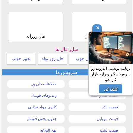
×
استخاره با قرآن
فال روزانه
سایر فال ها
طالع بینی هندی
فال چوب
فال روز تولد
تعبیر خواب
برنامه نویسی اندروید رو
سرویس ها
سریع یادبگیر و وارد بازار
کار شو
قیمت خودرو
اطلاعات دارویی
کلیک کن
قیمت طلا و سکه
ویدئوهای فوتبال
قیمت دلار
کالری مواد غذایی
قیمت موبایل
جدول پخش فوتبال
قیمت تبلت
نهج البلاغه