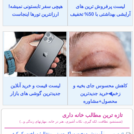
لیست پرفروش ترین های
هیچی سفر تابستونی نمیشه!
آرایشی بهداشتی با 50% تخفیف
ارزانترین تورها اینجاست
کاهش محسوس جای بخیه و
لیست قیمت و خرید آنلاین
زخم◀خرید جدیدترین
جدیدترین گوشی های بازار
محصول+مشاوره
تازه ترین مطالب خانه داری
(شستشو، نظافت، لکه گیری، نکات آشپزی، هنر در خانه، مهارتهای زندگی و...)
سایر مطالب خانه داری
آموزش دوخت ساک دستی متقال؛ ساخت یک کیف