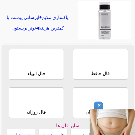
پاکسازی ملایم+آبرسانی پوست با
کمترین هزینه◀تونر بریستون
فال حافظ
فال انبیاء
×
استخاره با قرآن
فال روزانه
سایر فال ها
طالع بینی هندی
فال چوب
فال روز تولد
تعبیر خواب