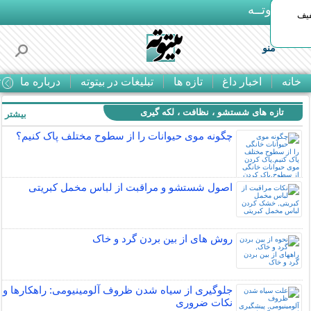
بـیتوتــه
د◀تا 50% تخفیف
منو
خانه
اخبار داغ
تازه ها
تبلیغات در بیتوته
درباره ما
ت
تازه های شستشو ، نظافت ، لکه گیری
بیشتر »
چگونه موی حیوانات را از سطوح مختلف پاک کنیم؟
اصول شستشو و مراقبت از لباس مخمل کبریتی
روش های از بين بردن گرد و خاک
جلوگیری از سیاه شدن ظروف آلومینیومی: راهکارها و
نکات ضروری