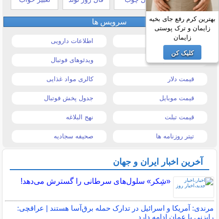
بهترین کرم رفع جای بخیه
سرویس ها
زایمان و ترک پوستی
زایمان
قیمت خودرو
اطلاعات دارویی
کلیک کن
قیمت طلا و سکه
ویدئوهای فوتبال
قیمت دلار
کالری مواد غذایی
قیمت موبایل
جدول پخش فوتبال
قیمت تبلت
نهج البلاغه
تیتر روزنامه ها
صحیفه سجادیه
آخرین اخبار ایران و جهان
«شِکر» سلول‌های سرطانی را گسترش می‌دهد!
مرندی: آمریکا و اسرائیل در تدارک حمله برق‌آسا هستند | عراقچی:
رایزنی با عمان ادامه دارد