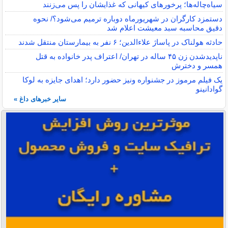
سیاه‌چاله‌ها؛ پرخورهای کیهانی که غذایشان را پس می‌زنند
دستمزد کارگران در شهریورماه دوباره ترمیم می‌شود؟/ نحوه
دقیق محاسبه سبد معیشت اعلام شد
حادثه هولناک در پاساژ علاءالدین؛ ۶ نفر به بیمارستان منتقل شدند
ناپدیدشدن زن ۴۵ ساله در تهران/ اعتراف پدر خانواده به قتل
همسر و دخترش
یک فیلم مرموز در جشنواره ونیز حضور دارد؛ اهدای جایزه به لوکا
گوادانینو
سایر خبرهای داغ »