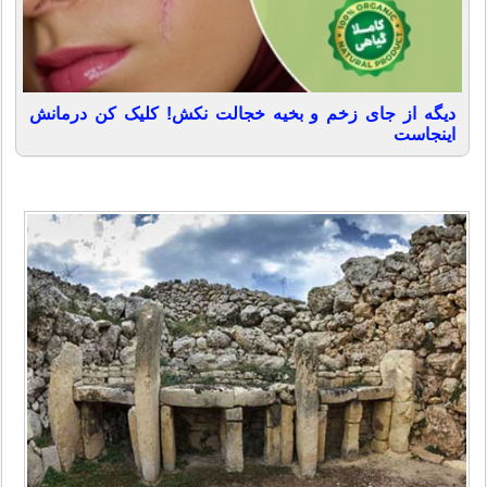
دیگه از جای زخم و بخیه خجالت نکش! کلیک کن درمانش
اینجاست