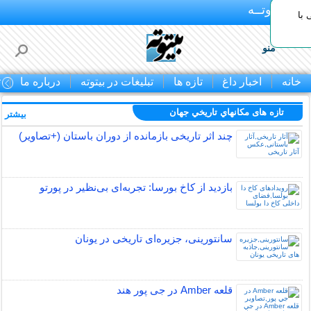
بـیتوتــه
با
منو
خانه
اخبار داغ
تازه ها
تبلیغات در بیتوته
درباره ما
ت
تازه های مكانهاي تاريخي جهان
بیشتر »
چند اثر تاریخی بازمانده از دوران باستان (+تصاویر)
بازدید از کاخ بورسا: تجربه‌ای بی‌نظیر در پورتو
سانتورینی، جزیره‌ای تاریخی در یونان
قلعه Amber در جی پور هند