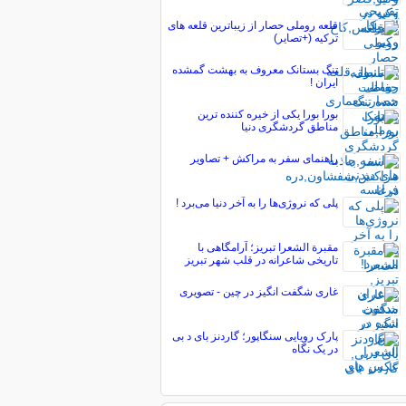
قلعه روملی حصار از زیباترین قلعه های
ترکیه (+تصایر)
تنگ بستانک معروف به بهشت گمشده
ایران !
بورا بورا یکی از خیره کننده ترین
مناطق گردشگری دنیا
راهنمای سفر به مراکش + تصاویر
پلی که نروژی‌ها را به آخر دنیا می‌برد !
مقبرة الشعرا تبریز؛ آرامگاهی با
تاریخی شاعرانه در قلب شهر تبریز
غاری شگفت انگیز در چین - تصویری
پارک رویایی سنگاپور؛ گاردنز بای د بی
در یک نگاه