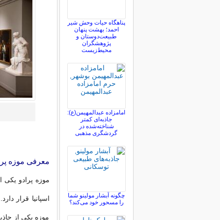
پناهگاه حیات وحش شیر
احمد؛ بهشت پنهان
طبیعت‌دوستان و
پژوهشگران
محیط‌زیست
امامزاده عبدالمهیمن(ع):
جاذبه‌ای کمتر
شناخته‌شده در
گردشگری مذهبی
معرفی موزه پرا
موزه پرادو یکی ا
چگونه آبشار مولینو شما
را مسحور خود می‌کند؟
موزه یکی از جاذب