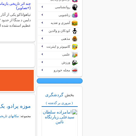
چند اثر تاریخی بازمان
روانشناسی
(+تصاویر)
تیاهواناکو یکی از آثا
زناشویی
آشپزی و تغذیه
عظیم استفاده شده 
کودکان و والدین
مذهبی
کامپیوتر و اینترنت
علمی
ورزش
مجله خودرو
بخش
گردشگری
( مروری بر گذشته )
موزه پرادو، یک
مكانهاي تاريخ
مجموعه: