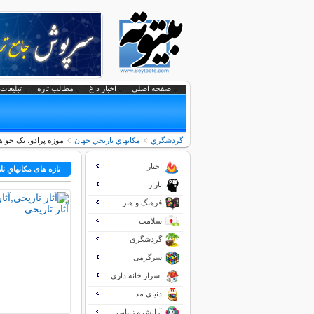
صفحه اصلی
اخبار داغ
مطالب تازه
تبلیغات 
گردشگري
مكانهاي تاريخي جهان
موزه پرادو، یک جواه
اخبار
تازه های مكانهاي ت
بازار
فرهنگ و هنر
سلامت
گردشگری
سرگرمی
اسرار خانه داری
دنیای مد
آرایش و زیبایی