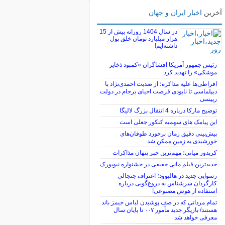
آخرین
اخبار ایران و جهان
در سال 1404 روزانه بیش از 15
هزار میلیارد تومان خلق پول
داشته‌ایم!
رئیس جمهور آمریکا افشاگران «کمبود ذخایر
موشکی» را تهدید کرد
افراطی‌ها علیه مذاکره؛ از ضدیت احمدی‌نژاد با
دیپلماسی تا نابودی فرصت احیای برجام در دولت
رییسی
توضیح مارکا درباره 4 انتقال بزرگ لالیگا
این پیامک های سهمیه کنکور جعلی است
پیش‌بینی دقیق زمان برخورد طوفان‌های
خورشیدی به زمین ممکن شد
کریدور میانی؛ مهم‌ترین خبر پنهان مذاکرات
جدیدترین فیلم مانی حقیقی در جشنواره نیویورک
رسوایی جدید در هالیوود؛ اعتراف جنجالی
کارگردان سرشناس به دروغ‌گویی درباره
استفاده از هوش مصنوعی!
تمام مردانی که در صف پوشیدن لباس جیمز باند
هستند/ بازیگر جدید مأمور ۰۰۷ تا پایان سال
معرفی خواهد شد