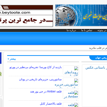
در بیتوته
تماس با ما
درباره ما
ر در قلب مادرید
اريخي جهان
بیشتر »
بازدید از کاخ بورسا: تجربه‌ای بی‌نظیر در پورتو
سانتورینی، جزیره‌ای تاریخی در یونان
قلعه Amber در جی پور هند
قلعه بالاحصار کابل