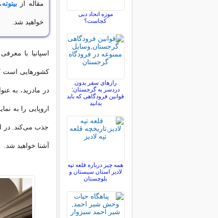
مقاله از
بیتوته
،
موزه اتحاد دبی
کجاست؟
خواهید شد.
اسپانیا با معرفی
کشورهایی است که
رازهای سفر بدون
دردسر به گرجستان:
در مادرید، به عنو
قوانین فرودگاهی که باید
بدانید
اروپایی را به نم
جذب می‌کند. در ای
آشنا خواهید شد.
همه چیز درباره قلعه تپه
لادیز استان سیستان و
بلوچستان