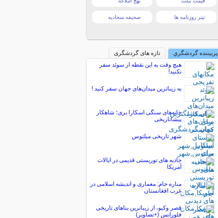
قیمت تبلت
نهج البلاغه
تیتر روزنامه ها
صحیفه سجادیه
پربیننده گردشگري
تازه های گردشگری
هیچ وقت به این نقطه از سوئد سفر
نکنید!
به زیباترین میدان‌های جهان سفر کنید !
خانه‌های سنگی اسکارا بری؛ شاهکار
پیشاتاریخی
شهر تاریخی میلتوس
جاذبه های توریستی قدیمی در ایالات
آمریکا
مناره جام: معماری و اندیشه اسلامی در
غرب افغانستان
قصر وکیو، از زیباترین بناهای تاریخی
فلورانس (+تصاویر)