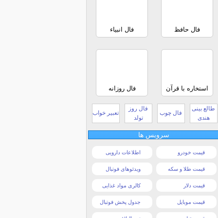
فال حافظ
فال انبیاء
استخاره با قرآن
فال روزانه
طالع بینی
فال روز
فال چوب
تعبیر خواب
هندی
تولد
سرویس ها
قیمت خودرو
اطلاعات دارویی
قیمت طلا و سکه
ویدئوهای فوتبال
قیمت دلار
کالری مواد غذایی
قیمت موبایل
جدول پخش فوتبال