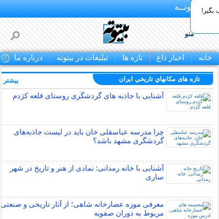
بـیتوتــه
بگیر!
منو
خانه
اخبار داغ
تازه ها
تبلیغات در بیتوته
درباره ما
ت
تازه های مكانهاي تاريخي ايران
بیشتر »
آشنایی با جاذبه های گردشگری روستای قلعه کژدم
چرا مدرسه عباسقلی خان باید در لیست جاذبه‌های
گردشگری مشهد باشد؟
آشنایی با خانه رمدانی: نمادی از هنر و تاریخ در شهر
ساری
معرفی موزه عصارخانه شاهی؛ از آثار تاریخی و صنعتی
مربوط به دوران صفویه