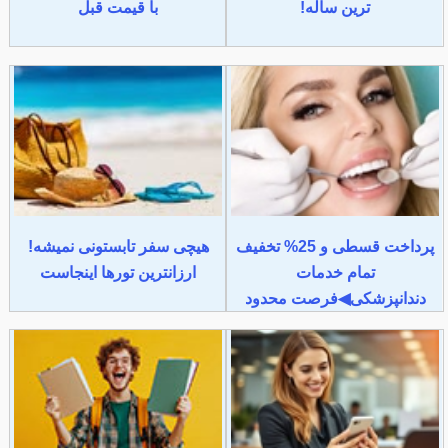
ترین ساله!
با قیمت قبل
پرداخت قسطی و 25% تخفیف
هیچی سفر تابستونی نمیشه!
تمام خدمات
ارزانترین تورها اینجاست
دندانپزشکی◀فرصت محدود