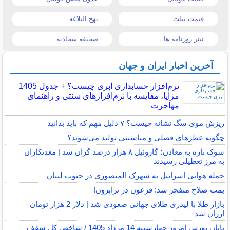
قیمت تبلت
نهج البلاغه
تیتر روزنامه ها
صحیفه سجادیه
آخرین اخبار ایران و جهان
نرم‌افزار حسابداری ابری چیست؟ + جدول 1405
مزایا، مقایسه با نرم‌افزارهای سنتی و راهنمای
مهاجرت
ریزش موی سگ نشانه چیست؟ ۷ دلیل مهم که باید بدانید
چگونه عطرهای فصلی و مناسبتی تولید می‌شوند؟
شوک تازه به معادن؛ گازوئیل ۸ هزار درصد گران شد | معدنکاران
به مرز تعطیلی رسیدند
حمله هوایی اسرائیل به شهرک المنصوری در جنوب لبنان
بمب صلاح منفجر شد: فرعون در ترابزون!
بازار طلا با لیدری طلای جهانی صعودی شد | دلار 2 هزار تومان
ارزان شد
پایان بورس امروز چهارشنبه 14 مرداد 1405 / شاخص کل سقف