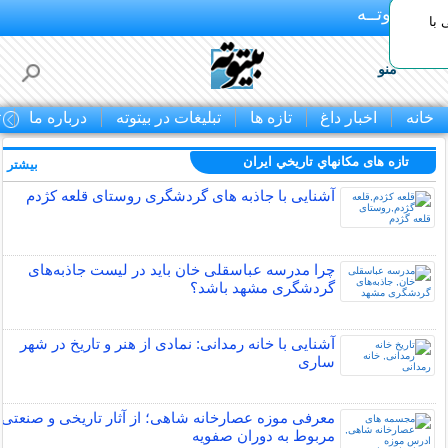
بـیتوتــه
با
منو
خانه
اخبار داغ
تازه ها
تبلیغات در بیتوته
درباره ما
ت
تازه های مكانهاي تاريخي ايران
بیشتر »
آشنایی با جاذبه های گردشگری روستای قلعه کژدم
چرا مدرسه عباسقلی خان باید در لیست جاذبه‌های
گردشگری مشهد باشد؟
آشنایی با خانه رمدانی: نمادی از هنر و تاریخ در شهر
ساری
معرفی موزه عصارخانه شاهی؛ از آثار تاریخی و صنعتی
مربوط به دوران صفویه