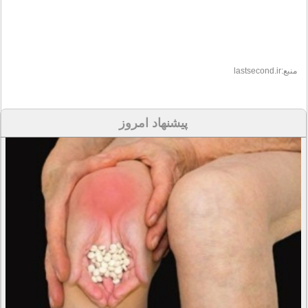
منبع:lastsecond.ir
پیشنهاد امروز