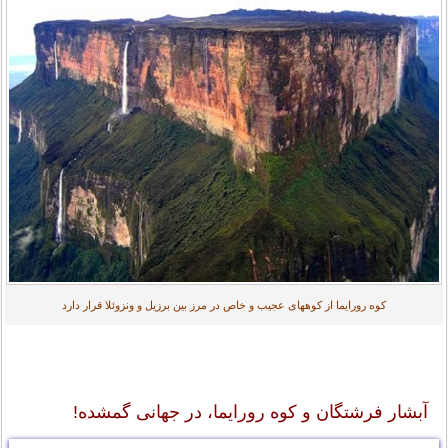
کوه رورایما از کوههای عجیب و خاص در مرز بین برزیل و ونزوئلا قرار دارد
آبشار فرشتگان و کوه رورایما، در جهانی گمشده!