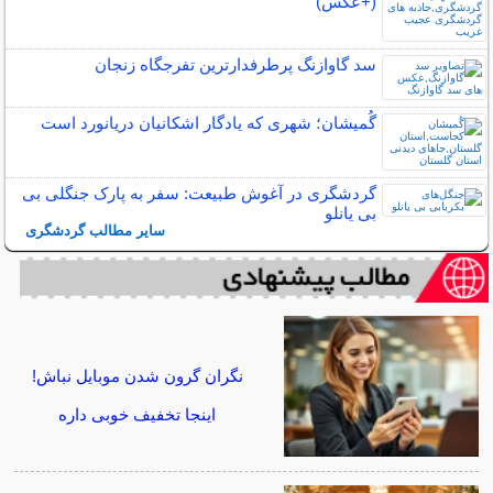
(+عکس)
سد گاوازنگ پرطرفدارترین تفرجگاه زنجان
گُمیشان؛ شهری که یادگار اشکانیان دریانورد است
گردشگری در آغوش طبیعت: سفر به پارک جنگلی بی
بی یانلو
سایر مطالب گردشگری
نگران گرون شدن موبایل نباش!
اینجا تخفیف خوبی داره