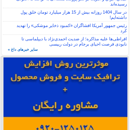
رسیده‌اند
در سال 1404 روزانه بیش از 15 هزار میلیارد تومان خلق پول
داشته‌ایم!
رئیس جمهور آمریکا افشاگران «کمبود ذخایر موشکی» را تهدید
کرد
افراطی‌ها علیه مذاکره؛ از ضدیت احمدی‌نژاد با دیپلماسی تا
نابودی فرصت احیای برجام در دولت رییسی
سایر خبرهای داغ »