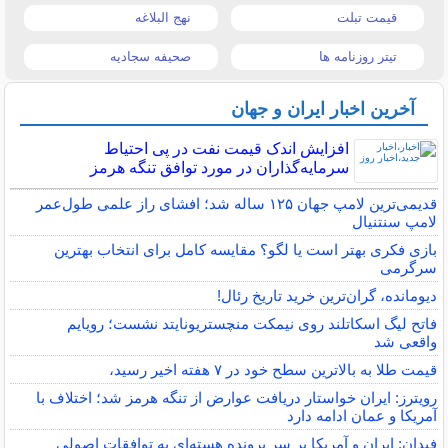
قیمت تبلت
نهج البلاغه
تیتر روزنامه ها
صحیفه سجادیه
آخرین اخبار ایران و جهان
افزایش اندک قیمت نفت در پی احتیاط
سرمایه‌گذاران در مورد توافق تنگه هرمز
قدیمی‌ترین لامپ جهان ۱۲۵ ساله شد؛ افشای راز علمی طول‌عمر
لامپ سنتنیال
بازی فکری بهتر است یا لگو؟ مقایسه کامل برای انتخاب بهترین
سرگرمی
دیومانده، گران‌ترین خرید تاریخ رئال!
فاتح لیگ اسکاتلند روی نیمکت منچستریونایتد نشست؛ رویایم
واقعی شد
قیمت طلا به بالاترین سطح خود در ۷ هفته اخیر رسید،
رویترز: ایران خواستار دریافت عوارض از تنگه هرمز شد؛ اختلاف با
آمریکا و عمان ادامه دارد
فیدان: ایران و آمریکا بر سر پرونده هسته‌ای به توافقات اصولی