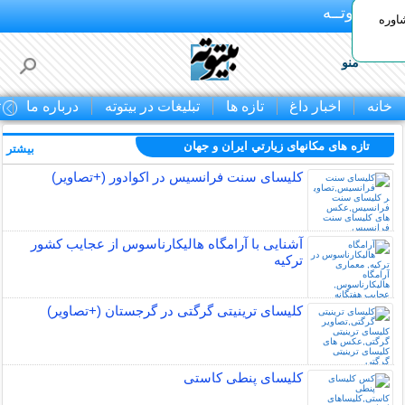
بـیتوتــه
اوره
منو
خانه
اخبار داغ
تازه ها
تبلیغات در بیتوته
درباره ما
ت
تازه های مکانهای زيارتي ايران و جهان
بیشتر »
کلیسای سنت فرانسیس در اکوادور (+تصاویر)
آشنایی با آرامگاه هالیکارناسوس از عجایب کشور
ترکیه
کلیسای ترینیتی گرگتی در گرجستان (+تصاویر)
کلیسای پنطی کاستی