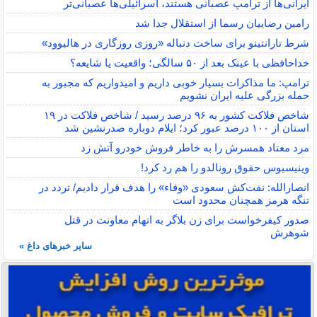
ایرانی‌ها از ترامپ عصبانی هستند، اسرائیلی‌ها عصبانی‌تر
رامین رضاییان رسما از استقلال جدا شد
شرط تارانتینو برای ساخت دنباله «روزی روزگاری در هالیوود»
خداحافظی با عینک بعد از ۵۰ سالگی؛ واقعیت یا شایعه؟
ترامپ: ما مذاکرات بسیار خوبی داریم و امیدواریم که مجبور به
حمله بزرگی علیه ایران نشویم
شاخص فلاکت کشور به ۹۶ درصد رسید / شاخص فلاکت در ۱۹
استان از ۱۰۰ درصد عبور کرد؛ ایلام دوباره صدرنشین شد
مرد معتاد همسرش را به خاطر فروش خودرو آتش زد
وینیسیوس حقوق رونالدو را هم رد کرد!
انصارالله: نفت‌کش سعودی «وفاء» را هدف قرار دادیم/ تردد در
تنگه هرمز همچنان محدود است
صدور کیفرخواست برای زن بلاگر به اتهام معاونت در قتل
شوهرش
سایر خبرهای داغ »