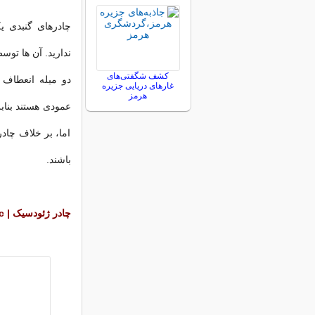
چادرهای گنبدی ی
ندارید. آن ها توسط
کشف شگفتی‌های
دو میله انعطاف
غارهای دریایی جزیره
هرمز
عمودی هستند بناب
اما، بر خلاف چادر
باشند.
چادر ژئودسیک | Geodesic