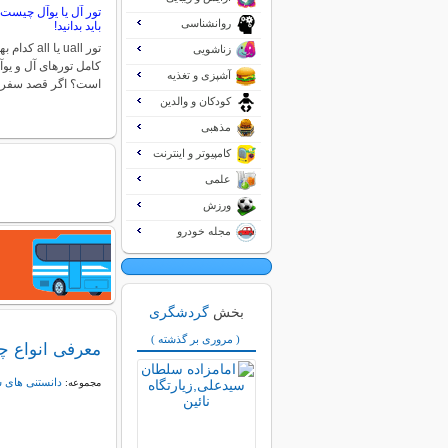
تور آل یا یوآل چیست
روانشناسی
باید بدانید!
تور uall یا 
زناشویی
کامل تورهای آل و یوآ
آشپزی و تغذیه
است؟ اگر قصد سفر
کودکان و والدین
مذهبی
کامپیوتر و اینترنت
علمی
ورزش
مجله خودرو
بخش
گردشگری
( مروری بر گذشته )
معرفی انواع چ
دانستنی های 
مجموعه: