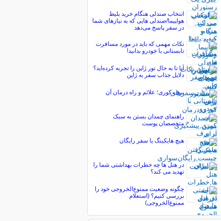
انتخاب صندلی هنگام خرید بلیط
هواپیما/صندلی هایی که به نیازهای شما
در سفر پاسخ می‌دهد
نکات مهمی که باید در مورد مسافرت
تابستانی با خودرو بدانید!
آیا تا به حال تور ژاپن را تجربه کرده‌اید؟
دلایل جذاب سفر به ژاپن
برف کوری؛ علائم و راه درمان آن
راهنمای چمدان بستن به سبک
متخصصان پوست
هیچ هایکینگ یا سفر رایگان
در هتل ها چه خطرات بهداشتی شما را
تهدید می کند؟
چگونه وضعیت ممنوع‌الخروجی خود را
بررسی کنیم؟ (استعلام
ممنوع‌الخروجی)