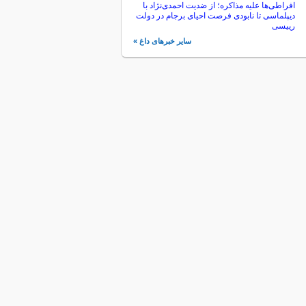
افراطی‌ها علیه مذاکره؛ از ضدیت احمدی‌نژاد با
دیپلماسی تا نابودی فرصت احیای برجام در دولت
رییسی
سایر خبرهای داغ »