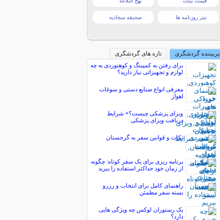
قیمت تبلت
نهج البلاغه
تیتر روزنامه ها
صحیفه سجادیه
پربیننده گردشگري
تازه های گردشگری
برای رفتن به کمپینگ و کوهنوردی به چه
لوازم و تجهیزاتی نیاز دارید؟
معرفی انواع صنایع دستی و سوغات
اهواز
ویزای پزشکی چیست؟+ شرایط
دریافت ویزای پزشکی
نکات و قوانین سفر به گرجستان
برنامه ریزی برای یک سفر کوتاه: چگونه
از زمان خود حداکثر استفاده را ببرید
راهنمای کامل برای انتخاب و رزرو
بسته سفر مطمئن
یک رستوران لوکس چه ویژگی هایی
دارد؟