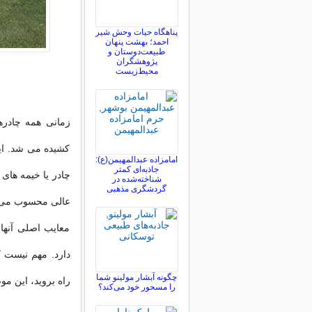
پناهگاه حیات وحش شیر
احمد؛ بهشت پنهان
طبیعت‌دوستان و
پژوهشگران
محیط‌زیست
زمانی همه چادر
کشیده می شد. این
امامزاده عبدالمهیمن(ع):
جاذبه‌ای کمتر
چادر یا خیمه های 
شناخته‌شده در
گردشگری مذهبی
عالی محسوب می 
معایب اصلی آنها 
دارد. مهم نیست ک
چگونه آبشار مولینو شما
راه بروید، این مو
را مسحور خود می‌کند؟