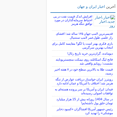
آخرین
اخبار ایران و جهان
افزایش اندک قیمت نفت در پی
احتیاط سرمایه‌گذاران در مورد
توافق تنگه هرمز
قدیمی‌ترین لامپ جهان ۱۲۵ ساله شد؛ افشای
راز علمی طول‌عمر لامپ سنتنیال
بازی فکری بهتر است یا لگو؟ مقایسه کامل برای
انتخاب بهترین سرگرمی
دیومانده، گران‌ترین خرید تاریخ رئال!
فاتح لیگ اسکاتلند روی نیمکت منچستریونایتد
نشست؛ رویایم واقعی شد
قیمت طلا به بالاترین سطح خود در ۷ هفته اخیر
رسید،
رویترز: ایران خواستار دریافت عوارض از تنگه
هرمز شد؛ اختلاف با آمریکا و عمان ادامه دارد
فیدان: ایران و آمریکا بر سر پرونده هسته‌ای به
توافقات اصولی رسیده‌اند
در سال 1404 روزانه بیش از 15 هزار میلیارد
تومان خلق پول داشته‌ایم!
رئیس جمهور آمریکا افشاگران «کمبود ذخایر
موشکی» را تهدید کرد