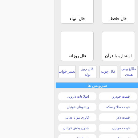
فال حافظ
فال انبیاء
استخاره با قرآن
فال روزانه
طالع بینی
فال روز
فال چوب
تعبیر خواب
هندی
تولد
سرویس ها
قیمت خودرو
اطلاعات دارویی
قیمت طلا و سکه
ویدئوهای فوتبال
قیمت دلار
کالری مواد غذایی
قیمت موبایل
جدول پخش فوتبال