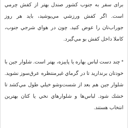
برای سفر به جنوب کشور صندل بهتر از كفش چرمي
است. اگر كفش ورزشي مي‌پوشيد، بايد هر روز
جوراب‌تان را عوض كنيد. چون در هواي شرجي جنوب،
كاملا داخل كفش بو مي‌گيرد.
* چند دست لباس بهاره يا پاييزه، بهتر است. شلوار جين با
خودتان برنداريد تا در گرماي غيرمنتظره عرق‌سوز نشويد.
شلوار جين هم بعد از شست‌وشو خيلي طول مي‌كشد تا
خشك شود. لباس‌ها و شلوارهاي نخي يا كتان بهترين
انتخاب هستند.