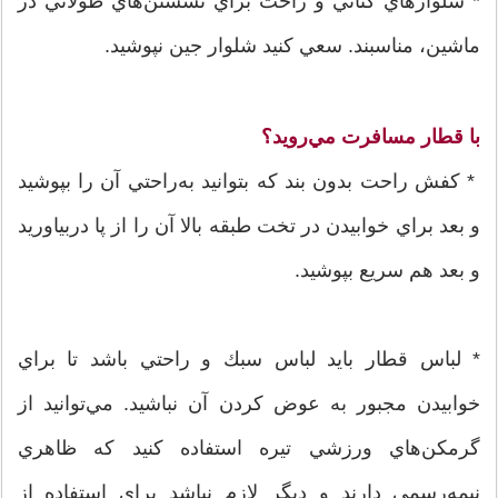
* شلوارهاي كتاني و راحت براي نشستن‌هاي طولاني در
ماشين، مناسبند. سعي كنيد شلوار جين نپوشيد.
با قطار مسافرت مي‌رويد؟
* كفش راحت بدون بند كه بتوانيد به‌راحتي آن را بپوشيد
و بعد براي خوابيدن در تخت طبقه بالا آن را از پا دربياوريد
و بعد هم سريع بپوشيد.
* لباس قطار بايد لباس سبك و راحتي باشد تا براي
خوابيدن مجبور به عوض كردن آن نباشيد. مي‌توانيد از
گرمكن‌هاي ورزشي تيره استفاده كنيد كه ظاهري
نيمه‌رسمي دارند و ديگر لازم نباشد براي استفاده از