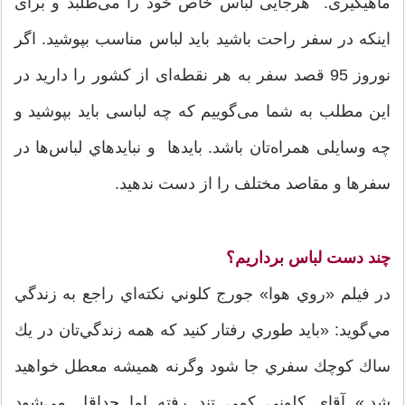
ماهیگیری. هرجایی لباس خاص خود را می‌طلبد و برای
اینکه در سفر راحت باشید باید لباس مناسب بپوشید. اگر
نوروز 95 قصد سفر به هر نقطه‌ای از کشور را دارید در
این مطلب به شما می‌گوییم که چه لباسی باید بپوشید و
چه وسایلی همراه‌تان باشد. بايدها و نبايدهاي لباس‌ها در
سفرها و مقاصد مختلف را از دست ندهيد.
چند دست لباس برداریم؟
در فيلم «روي هوا» جورج كلوني نكته‌اي راجع به زندگي
مي‌گويد:‌ «بايد طوري رفتار كنيد كه همه زندگي‌تان در يك
ساك كوچك سفري جا شود وگرنه هميشه معطل خواهيد
شد.» آقاي كلوني كمي تند رفته اما حداقل مي‌شود