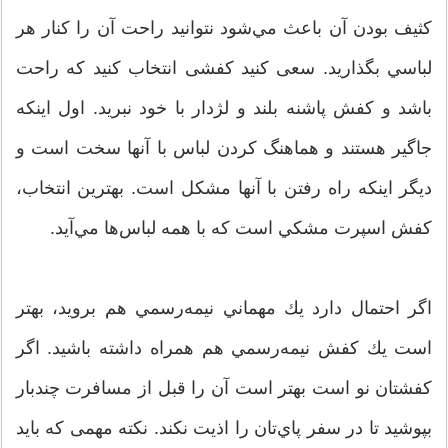
كثيف بودن آن باعث مي‌شود نتوانيد راحت آن را كنار هر
لباسي بگذاريد. سعی کنید کفشی انتخاب کنید که راحت
باشد و كفش پاشنه بلند و لژدار با خود نبريد. اول اينكه
جاگير هستند و هماهنگ كردن لباس با آنها سخت است و
ديگر اينكه راه رفتن با آنها مشكل است. بهترين انتخاب،
كفش اسپرت مشكي است كه با همه لباس‌ها مي‌آيد.
اگر احتمال دارد يك مهماني نيمه‌رسمي هم برويد، بهتر
است يك كفش نيمه‌رسمي هم همراه داشته باشيد. اگر
كفشتان نو است بهتر است آن را قبل از مسافرت چندبار
بپوشيد تا در سفر پاي‌تان را اذيت نكند. نکته مهمی که باید