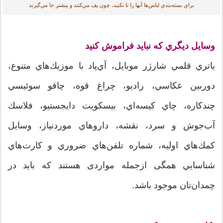
براي بسته‌بندي لباس‌ها آنها را تا نكنيد، چون پف مي‌كنند و بيشتر جا مي‌گيرند
وسايل ديگري كه نبايد فراموش کنید
باتري قلمي شارژر موبايل، آي‌پاد با موزيك‌هاي متنوع،
دوربين عكاسي، راديو، چراغ قوه، چاقو سوئيسي
چندكاره، چاي كيسه‌اي، بيسكويت دايجستيو، فلاسك
آب‌جوش و سرد، نقشه، داروهاي موردنياز، وسايل
كمك‌هاي اوليه، شماره تلفن‌هاي ضروري و كارت‌هاي
شناسايي همگی از‌جمله مواردی هستند که باید در
چمدان‌تان موجود باشد.