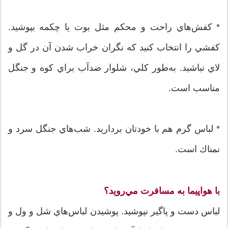
* كفش‌هاي راحت و محكم مثل بوت يا چكمه بپوشيد.
كفشي را انتخاب كنيد كه نگران خراب شدن آن در گل و
لاي نباشيد. به‌طور كلي، شلوار ضد‌آب براي كوه و جنگل
مناسب است.
* لباس گرم هم با خودتان برداريد. شب‌هاي جنگل سرد و
نمناك است.
با هواپيما به مسافرت مي‌رويد؟
لباس دست و پاگير نپوشيد. پوشيدن لباس‌هاي شل ‌و ول و