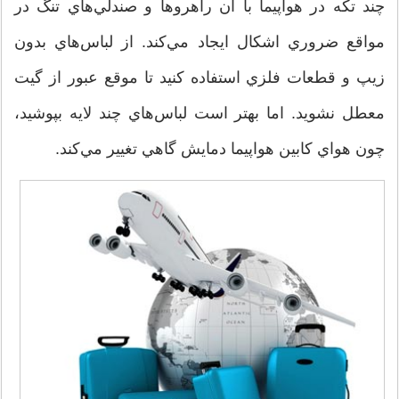
چند تكه در هواپيما با آن راهروها و صندلي‌هاي تنگ در
مواقع ضروري اشكال ايجاد مي‌كند. از لباس‌هاي بدون
زيپ و قطعات فلزي استفاده كنيد تا موقع عبور از گيت
معطل نشويد. اما بهتر است لباس‌هاي چند لايه بپوشيد،
چون هواي كابين هواپيما دمايش گاهي تغيير مي‌كند.