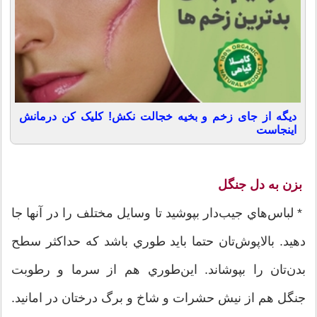
دیگه از جای زخم و بخیه خجالت نکش! کلیک کن درمانش
اینجاست
بزن به دل جنگل
* لباس‌هاي جيب‌دار بپوشيد تا وسايل مختلف را در آنها جا
دهيد. بالاپوش‌تان حتما بايد طوري باشد كه حداكثر سطح
بدن‌تان را بپوشاند. اين‌طوري هم از سرما و رطوبت
جنگل هم از نيش حشرات و شاخ و برگ درختان در امانيد.