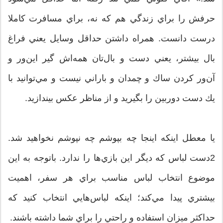
حرفش را براي زندگي هم كه نه، براي مسافرت كاملا
درست دانست. همراه داشتن حداقل وسايل يعني فراغ
بال بيشتر، يعني دست و بال‌تان همه‌اش‌ گير اين‌ور و
آن‌ور كردن ساك و چمدان و باراني نيست و مي‌توانيد با
يك دست دوربين را بگيريد و از مناظر عكس بيندازيد.
يا معطل اينكه اينجا چه بپوشم چه نپوشم نخواهيد شد.
2دست لباس که ديگر اين بازي‌ها را ندارد. با‌توجه به اين
موضوع انتخاب لباس مناسب براي هر سفر، اهميت
بيشتري پيدا مي‌كند؛ اينكه لباس‌هايي انتخاب كنيد كه
حداكثر ميزان استفاده و راحتي را براي شما داشته باشند.