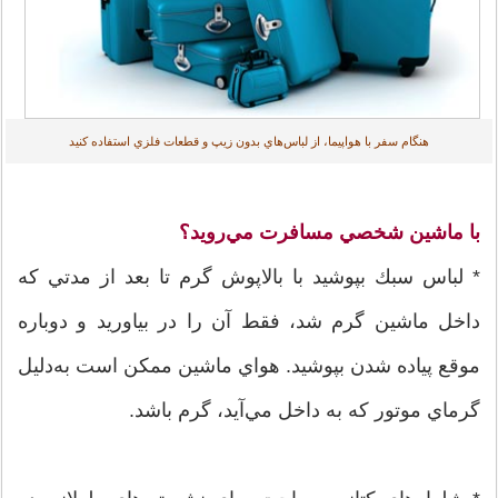
هنگام سفر با هواپیما، از لباس‌هاي بدون زيپ و قطعات فلزي استفاده كنيد
با ماشين شخصي مسافرت مي‌رويد؟
* لباس سبك بپوشيد با بالاپوش گرم تا بعد از مدتي كه
داخل ماشين گرم شد، فقط آن‌ را در بياوريد و دوباره
موقع پياده شدن بپوشيد. هواي ماشين ممكن است به‌دليل
گرماي موتور كه به داخل مي‌آيد، گرم باشد.