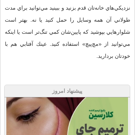
نزديكي‌هاي خانه‌تان قدم بزنيد و ببينيد مي‌توانيد براي مدت
طولاني آن همه وسايل را حمل كنيد يا نه. بهتر است
شلوارهايي بپوشيد كه پايين‌شان كمي تنگ‌تر است يا اينكه
مي‌توانيد از «مچ‌پيچ» استفاده كنيد. عينك آفتابي هم با
خودتان برداريد.
پیشنهاد امروز