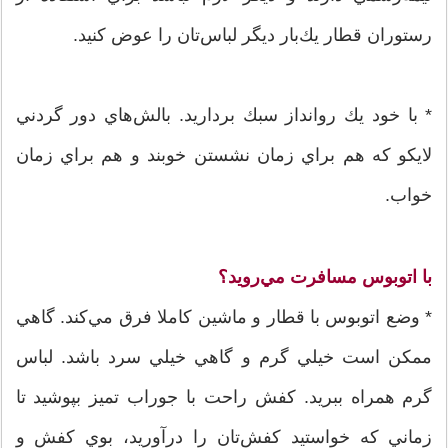
رستوران قطار يك‌بار ديگر لبا‌س‌تان را عوض كنيد.
* با خود يك روانداز سبك برداريد. بالش‌هاي دور گردني
لايكو كه هم براي زمان نشستن خوبند و هم براي زمان
خواب.
با اتوبوس مسافرت مي‌رويد؟
* وضع اتوبوس با قطار و ماشين كاملا فرق مي‌كند. گاهي
ممكن است خيلي گرم و گاهي خيلي سرد باشد. لباس
گرم همراه ببريد. كفش راحت با جوراب تميز بپوشيد تا
زماني كه خواستيد كفش‌تان را درآوريد، بوي كفش و