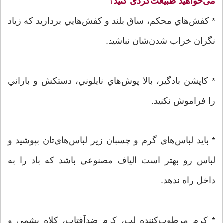
می‌خواهید طبیعت‌گردی کنید؟
* كفش‌هاي محكم، ساق بلند و كفش‌هايي بردارید كه زياد
نگران خراب شدن‌شان نباشيد.
* كاپشن بادگير، بالا پوش‌هاي نايلوني، دستكش و باراني
را فراموش نکنید.
* بايد لباس‌هاي گرم و چسبان زير لباس‌هاي‌تان بپوشيد و
لباس رو بهتر است الياف مصنوعي باشد كه باد را به
داخل راه ندهد.
* كرم مرطوب‌كننده لب، كرم ضد‌آفتاب، كلاه پشمي و