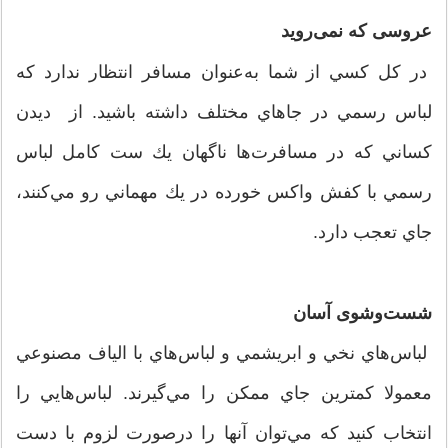
عروسی که نمی‌روید
در كل كسي از شما به‌عنوان مسافر انتظار ندارد كه
لباس رسمي در جاهاي مختلف داشته باشيد. از دیدن
كساني كه در مسافرت‌ها ناگهان يك ست كامل لباس
رسمي با كفش واكس خورده در يك مهماني رو مي‌كنند،
جاي تعجب دارد.
شست‌وشوی آسان
لباس‌هاي نخي و ابريشمي و لباس‌هاي با الياف مصنوعي
معمولا كمترين جاي ممكن را مي‌گيرند. لباس‌هايي را
انتخاب كنيد كه مي‌توان آنها را درصورت لزوم با دست