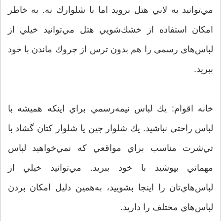
مي‌توانيد به لابي هتل برويد اما با شلوارك نه. به خاطر
امكان استفاده از خشك‌شويي هتل مي‌توانيد خيلي از
لباس‌هاي رسمي را هم بدون ترس از چروك ماندن با خود
ببريد.
خانه اقوام: يك لباس نيمه‌رسمي براي اينكه هميشه با
لباس راحتي نباشيد. يك شلوار جين يا شلوار كتان گشاد با
تي‌شرت مناسب براي مواقعي كه نمي‌خواهيد لباس
مهماني بپوشيد با خود ببريد. مي‌توانيد خيلي از
لباس‌هاي‌تان را اينجا بشوييد، به‌همين دليل امكان بردن
لباس‌هاي مختلف را داريد.