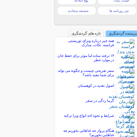
قیمت تبلت
نهج البلاغه
تیتر روزنامه ها
صحیفه سجادیه
پربیننده گردشگري
تازه های گردشگری
همه چیز درباره ویزای توریستی
فرانسه: نکات، مدارک
۱۴ ترفند ساده اما موثر برای حفظ جان
در موارد خطر
سفر تفریحی چیست و چگونه می تواند
برای شما مفید باشد؟
اصول تغذیه در کوهستان
گرما زدگی در سفر
شرایط و نحوه اخذ انواع ویزا ترکیه
هنگام پرواز چه غذاهایی بخوریم چه
غذاهایی نخوریم؟