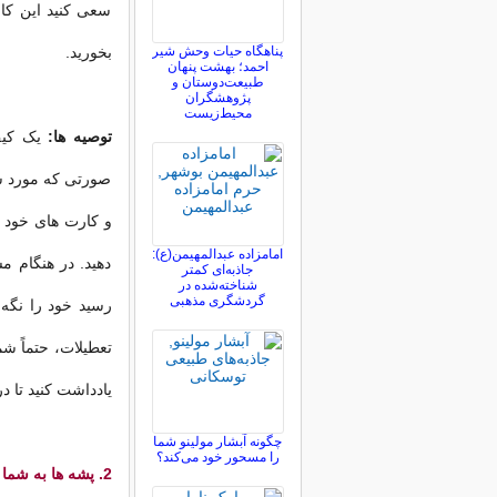
سعی کنید این کا
پناهگاه حیات وحش شیر
بخورید.
احمد؛ بهشت پنهان
طبیعت‌دوستان و
پژوهشگران
محیط‌زیست
توصیه ها:
یک کیف 
صورتی که مورد س
و کارت های خود را
امامزاده عبدالمهیمن(ع):
دهید. در هنگام 
جاذبه‌ای کمتر
شناخته‌شده در
گردشگری مذهبی
رسید خود را نگه 
تعطیلات، حتماً ش
یادداشت کنید تا در
چگونه آبشار مولینو شما
را مسحور خود می‌کند؟
2. پشه ها به شما حمله کنند.