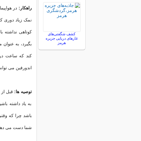
راهکار:
در هواپیما
نمک زیاد دوری کن
کوتاهی نداشته با
کشف شگفتی‌های
غارهای دریایی جزیره
هرمز
بگیرد، به عنوان م
کند که ساعت درو
اندورفین می تواند
توصیه ها:
قبل از 
به یاد داشته باش
باشد چرا که وقت
شما دست می دهد 