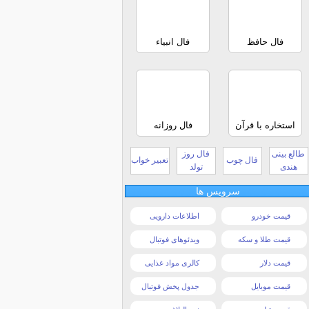
فال حافظ
فال انبیاء
استخاره با قرآن
فال روزانه
طالع بینی
فال روز
فال چوب
تعبیر خواب
هندی
تولد
سرویس ها
قیمت خودرو
اطلاعات دارویی
قیمت طلا و سکه
ویدئوهای فوتبال
قیمت دلار
کالری مواد غذایی
قیمت موبایل
جدول پخش فوتبال