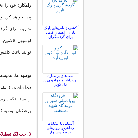
راهکار:
خود را نخ
پیدا خواهد کرد و
کشف زیبایی‌های پارک
ندارید، برای گر
نارار: راهنمای کامل
برای گردشگران
لوسیون کالامین،
توانند باعث کاهش
توصیه ها:
همیشه د
شب‌های پرستاره
ابوزیدآباد: ماجراجویی در
دل کویر
را بسته نگه داری
پزشکتان توصیه کرد
آشنایی با امکانات
رفاهی و پروازهای
فرودگاه شیراز
3. جت لگ تعطیلات شما را خراب می کند.