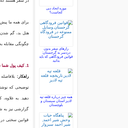
در سفر هستند که در این مقاله 10 راه حل ب
موزه اتحاد دبی
کجاست؟
برای همه ما پیش 
چگونگی مقابله به 
رازهای سفر بدون
دردسر به گرجستان:
قوانین فرودگاهی که باید
بدانید
1. کیف پول شما سرقت شود.
راهکار:
بلافاصله 
توضیحی که نوشتید
همه چیز درباره قلعه تپه
دهید. به علاوه، 
لادیز استان سیستان و
بلوچستان
گزارشی نیز به ش
قوانین سختی در 