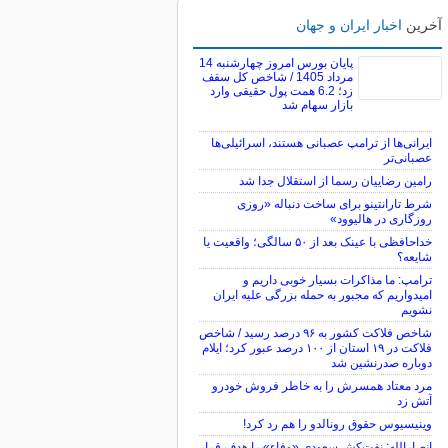
آخرین
اخبار ایران و جهان
پایان بورس امروز چهارشنبه 14
مرداد 1405 / شاخص کل سقف
زد؛ 6.2 همت پول حقیقی وارد
بازار سهام شد
ایرانی‌ها از ترامپ عصبانی هستند، اسرائیلی‌ها
عصبانی‌تر
رامین رضاییان رسما از استقلال جدا شد
شرط تارانتینو برای ساخت دنباله «روزی
روزگاری در هالیوود»
خداحافظی با عینک بعد از ۵۰ سالگی؛ واقعیت یا
شایعه؟
ترامپ: ما مذاکرات بسیار خوبی داریم و
امیدواریم که مجبور به حمله بزرگی علیه ایران
نشویم
شاخص فلاکت کشور به ۹۶ درصد رسید / شاخص
فلاکت در ۱۹ استان از ۱۰۰ درصد عبور کرد؛ ایلام
دوباره صدرنشین شد
مرد معتاد همسرش را به خاطر فروش خودرو
آتش زد
وینیسیوس حقوق رونالدو را هم رد کرد!
انصارالله: نفت‌کش سعودی «وفاء» را هدف قرار