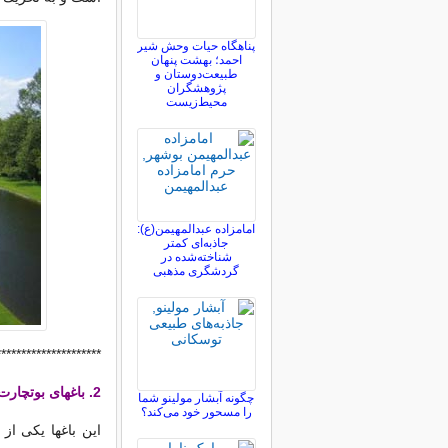
پناهگاه حیات وحش شیر
احمد؛ بهشت پنهان
طبیعت‌دوستان و
پژوهشگران
محیط‌زیست
امامزاده عبدالمهیمن(ع):
جاذبه‌ای کمتر
شناخته‌شده در
گردشگری مذهبی
*********************
2. باغهای بوتچارت – كانادا
چگونه آبشار مولینو شما
را مسحور خود می‌کند؟
این باغها یكی از