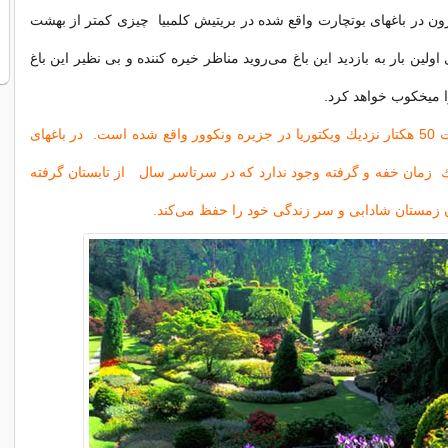
ن در باغهای بوتچارت واقع شده در بریتیش كلمبیا چیزی كمتر از بهشت
ولین بار به بازدید این باغ می‌روید مناظر خیره كننده و بی نظیر این باغ
 میخكوب خواهد كرد.
این باغ به مساحت 50 هكتار نزدیك ویكتوریا در جزیره ونكوور واقع شده است. در باغهای
 زمان خفه و گرفته وجود ندارد كه در سرتاسر سال از تابستان گرفته
ن زمستان شادابی و سر زندگی خود را حفظ می‌كند.