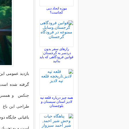
موزه اتحاد دبی
کجاست؟
رازهای سفر بدون
دردسر به گرجستان:
قوانین فرودگاهی که باید
بدانید
بازدید عمومی‌ این
گرفته شده است 
همه چیز درباره قلعه تپه
لادیز استان سیستان و
بلوچستان
طراحی این باغ از
باغبانی جایگاه د
است و به تحریك اف