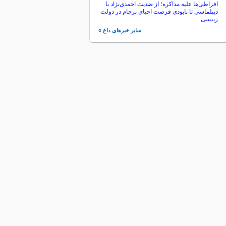
افراطی‌ها علیه مذاکره؛ از ضدیت احمدی‌نژاد با
دیپلماسی تا نابودی فرصت احیای برجام در دولت
رییسی
سایر خبرهای داغ »