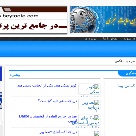
در بیتوته
تماس با ما
درباره ما
ردشگری
بیشتر »
کویر نمکی هند، یکی از عجایب دیدنی هند
دریاچه ماهی تابه کجاست؟
تصاویر خارق العاده از آتشفشان Dallol
اتیوپی
دریاچه افسانه‌ای +تصاویر