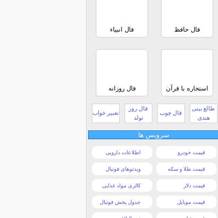
فال حافظ
فال انبیاء
استخاره با قرآن
فال روزانه
طالع بینی
فال روز
فال چوب
تعبیر خواب
هندی
تولد
سرویس ها
قیمت خودرو
اطلاعات دارویی
قیمت طلا و سکه
ویدئوهای فوتبال
قیمت دلار
کالری مواد غذایی
قیمت موبایل
جدول پخش فوتبال