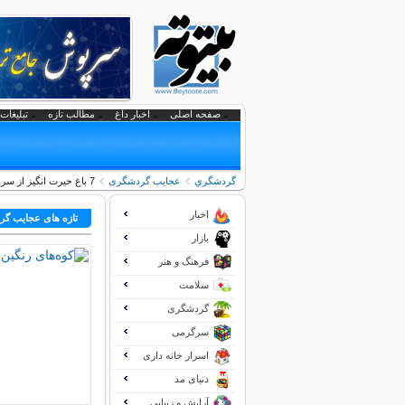
صفحه اصلی
اخبار داغ
مطالب تازه
تبلیغات 
گردشگري
عجایب گردشگری
7 باغ حیرت انگیز از سراسر دنیا +عکس
اخبار
تازه های عجایب گ
بازار
فرهنگ و هنر
سلامت
گردشگری
سرگرمی
اسرار خانه داری
دنیای مد
آرایش و زیبایی