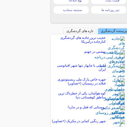
قیمت تبلت
نهج البلاغه
تیتر روزنامه ها
صحیفه سجادیه
پربیننده گردشگري
تازه های گردشگری
عجیب ترین جاذبه های گردشگری
کنارجاده درآمریکا
بهشتي در جهنم
آشنایی با چابهار تنها شهر اقیانوسی
ایران
چهره خاص پارک ملی ریسیتونتوری
فنلاند در زمستان (+تصاویر)
کوه هوآشان، یکی از خطرناک ترین
مناطق کوهستانی دنیا
روستایی که قفل و در ندارد!
شهر رنگین کمانی در مکزیک (+تصاویر)