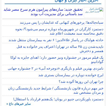
آخرین اخبار ایران و جهان
تحقیق جدید: سازه‌های پیرامون هرم سرخ مصر شاید
سد باستانی برای مدیریت آب بودند
سیاه‌چاله‌ها؛ پرخورهای کیهانی که غذایشان را پس می‌زنند
دستمزد کارگران در شهریورماه دوباره ترمیم می‌شود؟/ نحوه
دقیق محاسبه سبد معیشت اعلام شد
حادثه هولناک در پاساژ علاءالدین؛ ۶ نفر به بیمارستان منتقل شدند
ناپدیدشدن زن ۴۵ ساله در تهران/ اعتراف پدر خانواده به قتل
همسر و دخترش
یک فیلم مرموز در جشنواره ونیز حضور دارد؛ اهدای جایزه به لوکا
گوادانینو
نامزدی بهترین فیلم و بازیگری «دوچرخه آبی» در ۲ جشنواره جهانی
ایرج خواننده دوباره در بیمارستان بستری شد
چرا تهران این روزها آلوده شد؟
خبر مهم درباره قانون بازنشستگی / شرایط جدید بازنشستگی زنان
و مردان مشخص شد
دستمزد باورنکردنی جنپو در یونان؛ یک‌هفتم قرارداد با استقلال!
سایر خبرهای داغ »