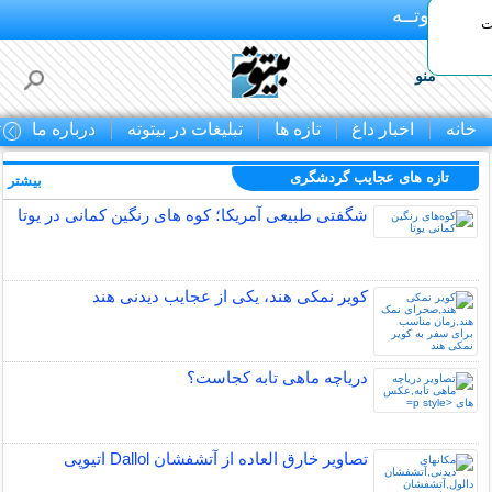
بـیتوتــه
ات
منو
خانه
اخبار داغ
تازه ها
تبلیغات در بیتوته
درباره ما
ت
تازه های عجایب گردشگری
بیشتر »
شگفتی طبیعی آمریکا؛ کوه های رنگین کمانی در یوتا
کویر نمکی هند، یکی از عجایب دیدنی هند
دریاچه ماهی تابه کجاست؟
تصاویر خارق العاده از آتشفشان Dallol اتیوپی