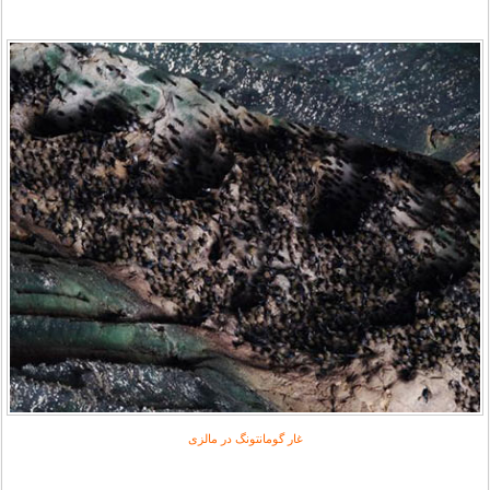
غار گومانتونگ در مالزی