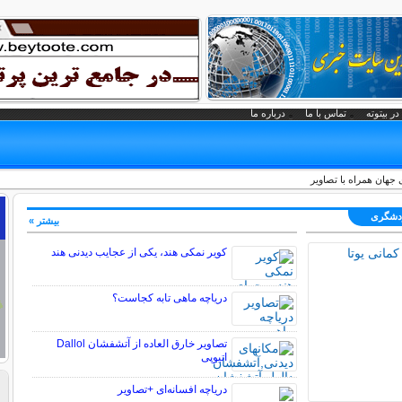
در بیتوته
تماس با ما
درباره ما
جهان همراه با تصاویر
ردشگری
بیشتر »
کویر نمکی هند، یکی از عجایب دیدنی هند
دریاچه ماهی تابه کجاست؟
تصاویر خارق العاده از آتشفشان Dallol
اتیوپی
دریاچه افسانه‌ای +تصاویر