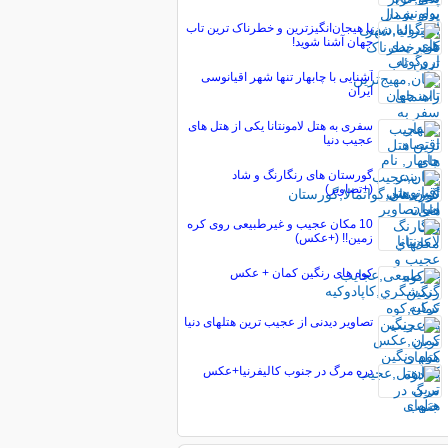
با هیجان‌انگیزترین و خطرناک ترين تاب
جهان آشنا شويد!
آشنایی با چابهار تنها شهر اقیانوسی
ایران
سفری به هتل لامونتانا یکی از هتل های
عجیب دنیا
گورستان های رنگارنگ و شاد
(+تصاویر)
10 مکان عجیب و غیرطبیعی روی کره
زمین!! (+عکس)
کوه های رنگین کمان + عکس
تصاویر دیدنی از عجیب ترین هتلهای دنیا
دره مرگ در جنوب کالیفرنیا+عکس