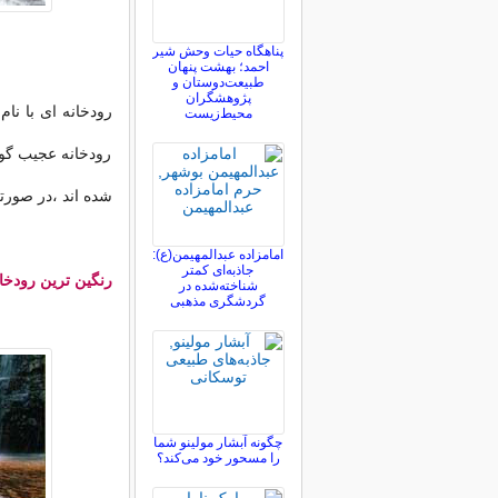
پناهگاه حیات وحش شیر
احمد؛ بهشت پنهان
طبیعت‌دوستان و
پژوهشگران
رودخانه ای با نا
محیط‌زیست
رودخانه عجیب گوی
شده اند ،در صورتی
امامزاده عبدالمهیمن(ع):
جاذبه‌ای کمتر
رنگین ترین رودخا
شناخته‌شده در
گردشگری مذهبی
چگونه آبشار مولینو شما
را مسحور خود می‌کند؟