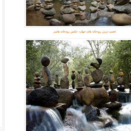
عجیب ترین رودخانه های جهان- عکس رودخانه هامبر