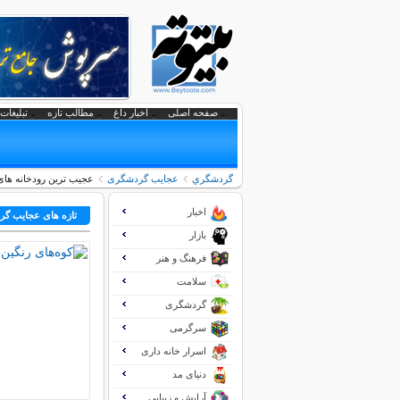
صفحه اصلی
اخبار داغ
مطالب تازه
تبلیغات 
گردشگري
عجایب گردشگری
عجیب ترین رودخانه های 
اخبار
تازه های عجایب گ
بازار
فرهنگ و هنر
سلامت
گردشگری
سرگرمی
اسرار خانه داری
دنیای مد
آرایش و زیبایی