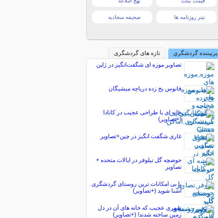
قیمت تبلت
نهج البلاغه
تیتر روزنامه ها
صحیفه سجادیه
پربیننده گردشگري
تازه های گردشگری
تصاویر موزه ای شگفت‌انگیز در ژاپن
فانوس یخ زده دریاچه میشیگان
خانه ای با طراحی عجیب در کانادا
(+تصاویر)
غاری شگفت انگیز در چین+تصاویر
حوضچه گل نیلوفر در ایالات متحده +
تصاویر
با بی امکانات ترین روستای گردشگری
آشنا شوید (+تصاویر)
شهری عجیب که خانه های آن در دل
زمین ساخته شدند! (+تصاویر)