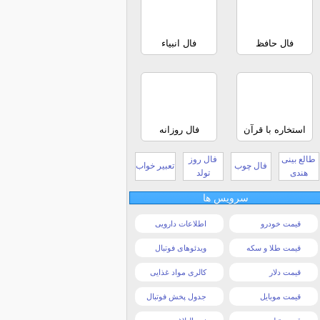
فال حافظ
فال انبیاء
استخاره با قرآن
فال روزانه
طالع بینی
فال روز
فال چوب
تعبیر خواب
هندی
تولد
سرویس ها
قیمت خودرو
اطلاعات دارویی
قیمت طلا و سکه
ویدئوهای فوتبال
قیمت دلار
کالری مواد غذایی
قیمت موبایل
جدول پخش فوتبال