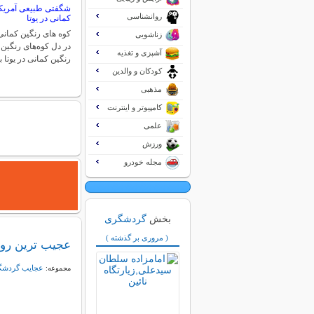
شگفتی طبیعی آمریکا
روانشناسی
کمانی در یوتا
کوه های رنگین کمانی 
زناشویی
در دل کوه‌های رنگین 
آشپزی و تغذیه
رنگین کمانی در یوتا 
کودکان و والدین
مذهبی
کامپیوتر و اینترنت
علمی
ورزش
مجله خودرو
بخش
گردشگری
( مروری بر گذشته )
عجیب ترین رود
عجایب گردش
مجموعه: