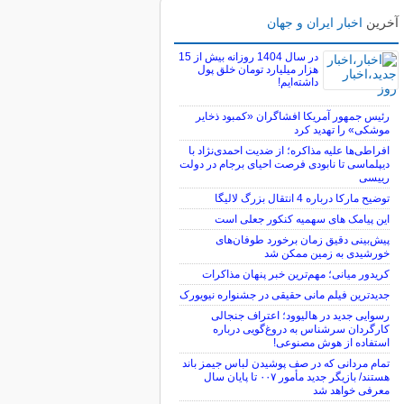
آخرین
اخبار ایران و جهان
در سال 1404 روزانه بیش از 15
هزار میلیارد تومان خلق پول
داشته‌ایم!
رئیس جمهور آمریکا افشاگران «کمبود ذخایر
موشکی» را تهدید کرد
افراطی‌ها علیه مذاکره؛ از ضدیت احمدی‌نژاد با
دیپلماسی تا نابودی فرصت احیای برجام در دولت
رییسی
توضیح مارکا درباره 4 انتقال بزرگ لالیگا
این پیامک های سهمیه کنکور جعلی است
پیش‌بینی دقیق زمان برخورد طوفان‌های
خورشیدی به زمین ممکن شد
کریدور میانی؛ مهم‌ترین خبر پنهان مذاکرات
جدیدترین فیلم مانی حقیقی در جشنواره نیویورک
رسوایی جدید در هالیوود؛ اعتراف جنجالی
کارگردان سرشناس به دروغ‌گویی درباره
استفاده از هوش مصنوعی!
تمام مردانی که در صف پوشیدن لباس جیمز باند
هستند/ بازیگر جدید مأمور ۰۰۷ تا پایان سال
معرفی خواهد شد