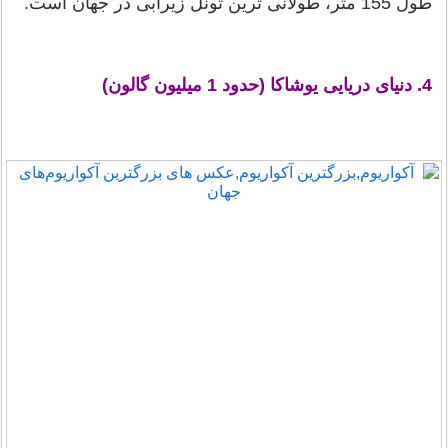
طول 155 متر، طولانی ترین تونل زیرآبی در جهان است.
4. دنیای دریایی یوشاکا (حدود 1 میلیون گالون)