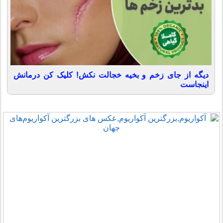
دیگه از جای زخم و بخیه خجالت نکش! کلیک کن درمانش
اینجاست