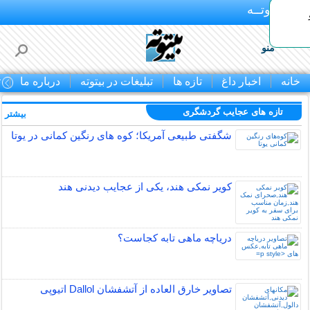
بـیتوتــه
منو
خانه
اخبار داغ
تازه ها
تبلیغات در بیتوته
درباره ما
ت
تازه های عجایب گردشگری
بیشتر »
شگفتی طبیعی آمریکا؛ کوه های رنگین کمانی در یوتا
کویر نمکی هند، یکی از عجایب دیدنی هند
دریاچه ماهی تابه کجاست؟
تصاویر خارق العاده از آتشفشان Dallol اتیوپی