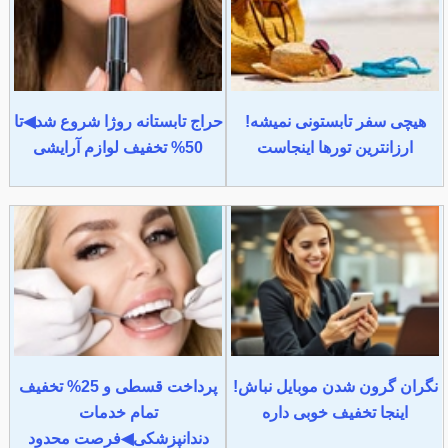
هیچی سفر تابستونی نمیشه!
حراج تابستانه روژا شروع شد◀تا
ارزانترین تورها اینجاست
50% تخفیف لوازم آرایشی
نگران گرون شدن موبایل نباش!
پرداخت قسطی و 25% تخفیف
اینجا تخفیف خوبی داره
تمام خدمات
دندانپزشکی◀فرصت محدود