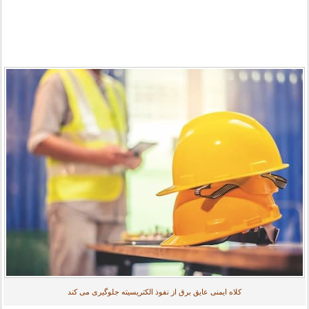
کلاه ایمنی عایق برق از نفوذ الکتریسیته جلوگیری می کند