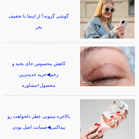
گوشی گرونه؟ از اینجا با تخغیف
بخر
کاهش محسوس جای بخیه و
زخم◀خرید جدیدترین
محصول+مشاوره
بالاخره میتونی عطر دلخواهت رو
پیداکنی◀ضمانت اصل بودن