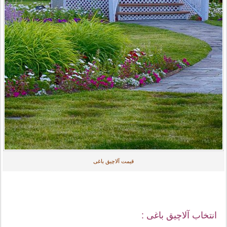
قیمت آلاچیق باغی
انتخاب آلاچیق باغی :