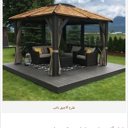
طرح آلاچیق باغی