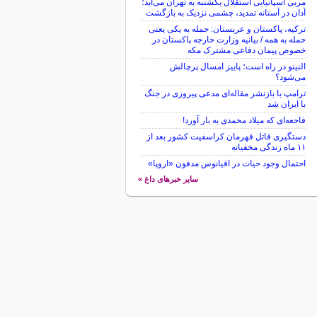
مربی اسپانیایی استقلال یکشنبه به تهران می‌آید؛
آدان در آستانه تمدید، چشمی نزدیک به بازگشت
ترکیه، پاکستان و عربستان: حمله به یکی یعنی
حمله به همه / بیانیه وزارت خارجه پاکستان در
خصوص پیمان دفاعی مشترک مکه
النینو در راه است؛ پاییز امسال پرچالش
می‌شود؟
ترامپ با بازنشر مقاله‌ای مدعی پیروزی در جنگ
با ایران شد
فاجعه‌ای که میلاد محمدی به بار آورد!
دستگیری قاتل قهرمان کراسفیت کشور بعد از
۱۱ ماه زندگی مخفیانه
احتمال وجود حیات در اقیانوس مدفون «اروپا»
سایر خبرهای داغ »