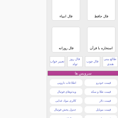
فال حافظ
فال انبیاء
استخاره با قرآن
فال روزانه
طالع بینی
فال روز
فال چوب
تعبیر خواب
هندی
تولد
سرویس ها
قیمت خودرو
اطلاعات دارویی
قیمت طلا و سکه
ویدئوهای فوتبال
قیمت دلار
کالری مواد غذایی
قیمت موبایل
جدول پخش فوتبال