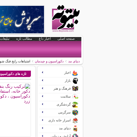
صفحه اصلی
اخبار داغ
مطالب تازه
تبلیغات 
دنیای مد
دکوراسیون و چیدمان
اشتباهات رایج فنگ شو
اخبار
تازه های دکوراسیو
بازار
فرهنگ و هنر
سلامت
گردشگری
سرگرمی
اسرار خانه داری
دنیای مد
آرایش و زیبایی