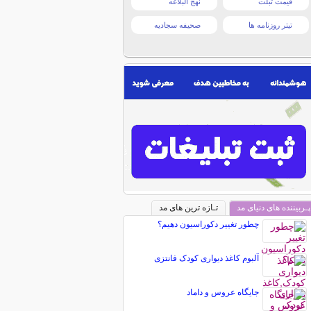
قیمت تبلت
نهج البلاغه
تیتر روزنامه ها
صحیفه سجادیه
پـربیننده های دنیای مد
تـازه ترین های مد
چطور تغییر دکوراسیون دهیم؟
آلبوم کاغذ دیواری کودک فانتزی
جایگاه عروس و داماد