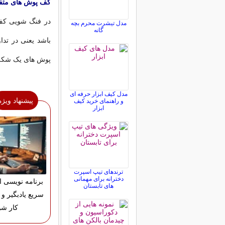
کف پوش های متفا
در فنگ شویی کف 
مدل تیشرت محرم بچه
گانه
باشد یعنی در تد
پوش های یک شکل د
مدل کیف ابزار حرفه ای
پیشنهاد ویژه
و راهنمای خرید کیف
ابزار
ترندهای تیپ اسپرت
دخترانه برای مهمانی
برنامه نویسی ان
های تابستان
سریع یادبگیر و و
کار شو