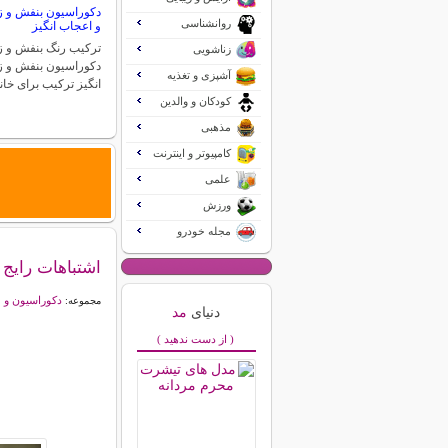
دکوراسیون بنفش و زر
روانشناسی
و اعجاب انگیز
ترکیب رنگ بنفش و زر
زناشویی
دکوراسیون بنفش و ز
آشپزی و تغذیه
انگیز ترکیب برای خان
کودکان و والدین
مذهبی
کامپیوتر و اینترنت
علمی
ورزش
مجله خودرو
اشتباهات رایج
دکوراسیون و 
مجموعه:
دنیای
مد
( از دست ندهید )