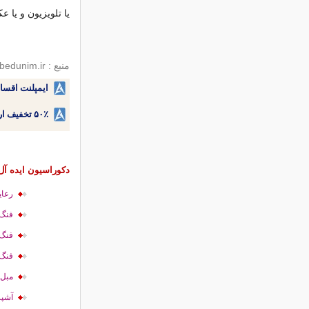
یا تلویزیون و یا ع
منبع : bedunim.ir
ایمپلنت اقسا
۵۰٪ تخفیف ارتودنسی دندان اقساطی بدون نیاز به چک یا سفته!
دکوراسیون ایده آل
رعای
فنگ 
فنگ 
فنگ 
مبل 
آشپز