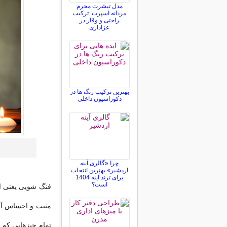
مدل تیشرت محرم
مردانه اسپرت: ترکیب
راحتی و وقار در
عزاداری
بهترین ترکیب رنگ ها در
دکوراسیون داخلی
چرا «گالری آینه
اردشیر» بهترین انتخاب
برای ترند آینه 1404
است؟
فنگ شویی یعنی ایج
مثبت و احساس آرا
تمام چیزهایی که ب