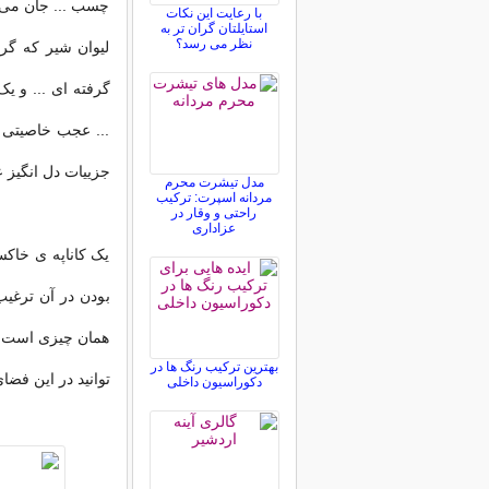
چسب ... جان می د
با رعایت این نکات
استایلتان گران تر به
نظر می رسد؟
لیوان شیر که گرم
گرفته ای ... و ی
... عجب خاصیتی 
جزییات دل انگیز ع
مدل تیشرت محرم
مردانه اسپرت: ترکیب
راحتی و وقار در
عزاداری
یک کاناپه ی خاک
بودن در آن ترغی
همان چیزی است ک
بهترین ترکیب رنگ ها در
توانید در این فضا
دکوراسیون داخلی