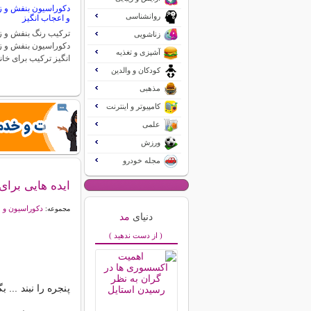
دکوراسیون بنفش و زر
روانشناسی
و اعجاب انگیز
ترکیب رنگ بنفش و زر
زناشویی
دکوراسیون بنفش و ز
آشپزی و تغذیه
انگیز ترکیب برای خان
کودکان و والدین
مذهبی
کامپیوتر و اینترنت
علمی
ورزش
مجله خودرو
ایده هایی برای
دکوراسیون و 
مجموعه:
دنیای
مد
( از دست ندهید )
پنجره را نبند ...