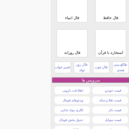
فال حافظ
فال انبیاء
استخاره با قرآن
فال روزانه
طالع بینی
فال روز
فال چوب
تعبیر خواب
هندی
تولد
سرویس ها
قیمت خودرو
اطلاعات دارویی
قیمت طلا و سکه
ویدئوهای فوتبال
قیمت دلار
کالری مواد غذایی
قیمت موبایل
جدول پخش فوتبال