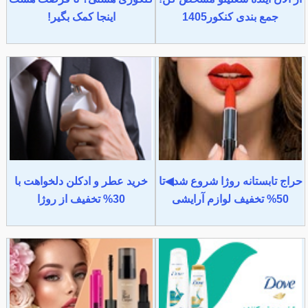
جمع بندی کنکور1405
اینجا کمک بگیر!
حراج تابستانه روژا شروع شد◀تا
خرید عطر و ادکلن دلخواهت با
50% تخفیف لوازم آرایشی
30% تخفیف از روژا