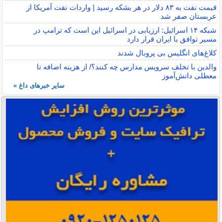
قیمت نفت به ۸۳ دلار در هر بشکه رسید | واردات نفت آمریکا از
عربستان صفر شد
شبکه ۱۴ اسرائیل: ارزیابی در اسرائیل این است که ترامپ در
مسیر توافق با ایران قرار دارد
کلاغ‌های انگلیس بی پروبال شدند
والدین با تخلف سرویس مدارس چه کنند؟/ از هزینه اضافه تا
معطلی دانش‌آموز
سایر خبرهای داغ »