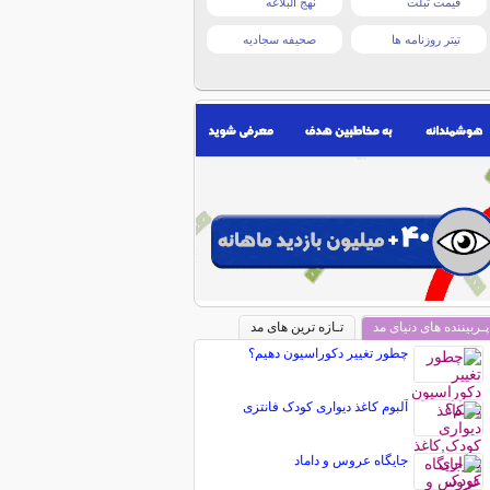
قیمت تبلت
نهج البلاغه
تیتر روزنامه ها
صحیفه سجادیه
پـربیننده های دنیای مد
تـازه ترین های مد
چطور تغییر دکوراسیون دهیم؟
آلبوم کاغذ دیواری کودک فانتزی
جایگاه عروس و داماد