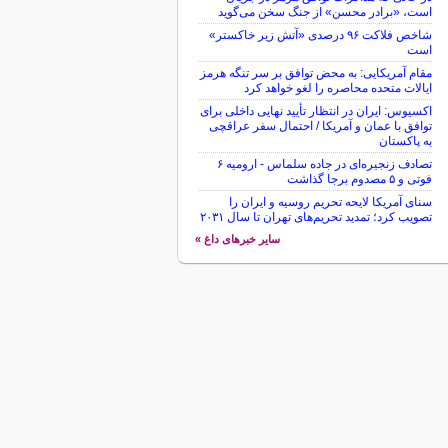
است، «برادر محسن» از جنگ سخن می‌گوید
شاخص فلاکت ۹۶ درصدی «آتش زیر خاکستر»
است
مقام آمریکایی: به محض توافق بر سر تنگه هرمز
ایالات متحده محاصره را لغو خواهد کرد
اکسیوس: ایران در انتظار تأیید نهایی داخلی برای
توافق با عمان و آمریکا / احتمال سفر عراقچی
به پاکستان
تصادف زنجیره‌ای در جاده سلماس - ارومیه ۶
فوتی و ۵ مصدوم برجا گذاشت
سنای آمریکا لایحه تحریم روسیه و ایران را
تصویب کرد؛ تمدید تحریم‌های تهران تا سال ۲۰۳۱
سایر خبرهای داغ »