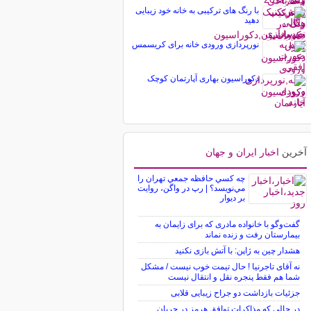
با رنگ های ترکیبی به خانه خود زیبایی
دهید
نورپردازی ورودی خانه برای کریسمس
دکوراسیون بهاری آپارتمان کوچک
آخرین
اخبار ایران و جهان
چه كسي حافظه جمعي تهران را
مي‌نويسد؟ | رپ در واگن، روايت
بر ديوار
گفت‌وگو با خانواده مادری که برای زایمان به
بیمارستان رفت و زنده نماند
هشدار چین به ژاپن: با آتش بازی نکنید
نه آقای تاجرنیا ! حال تیمت خوب نیست / مشکل
شما هم فقط پنجره نقل و انتقال نیست
جزئیات بازداشت دو جراح زیبایی قلابی
در حالی که مذاکرات توافق هرمز در جریان