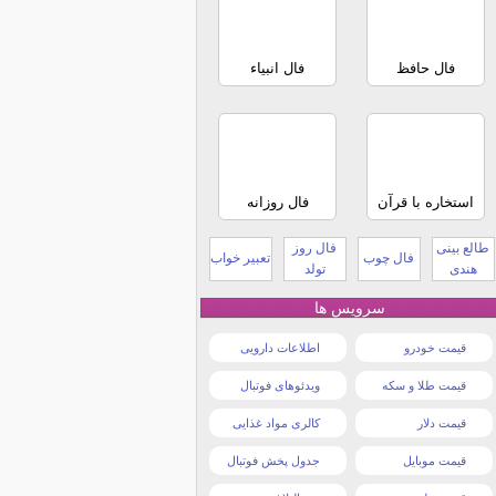
فال حافظ
فال انبیاء
استخاره با قرآن
فال روزانه
طالع بینی
فال روز
فال چوب
تعبیر خواب
هندی
تولد
سرویس ها
قیمت خودرو
اطلاعات دارویی
قیمت طلا و سکه
ویدئوهای فوتبال
قیمت دلار
کالری مواد غذایی
قیمت موبایل
جدول پخش فوتبال