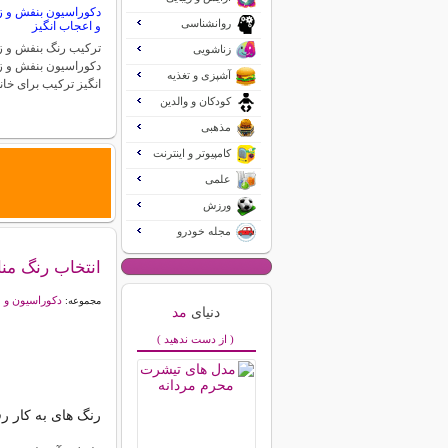
دکوراسیون بنفش و زر
روانشناسی
و اعجاب انگیز
ترکیب رنگ بنفش و زر
زناشویی
دکوراسیون بنفش و ز
آشپزی و تغذیه
انگیز ترکیب برای خان
کودکان و والدین
مذهبی
کامپیوتر و اینترنت
علمی
ورزش
مجله خودرو
انتخاب رنگ من
دکوراسیون و 
مجموعه:
دنیای
مد
( از دست ندهید )
رنگ های به کار ر