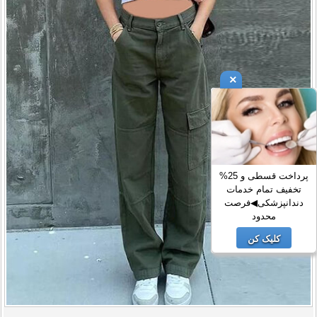
×
پرداخت قسطی و 25%
تخفیف تمام خدمات
دندانپزشکی◀فرصت
محدود
کلیک کن