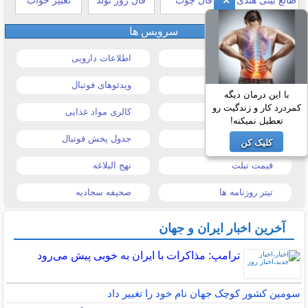
×
سرویس ها
قیمت خودرو
اطلاعات دارویی
قیمت طلا و سکه
ویدئوهای فوتبال
با این درمان دیگه
کمردرد کار و زندگیت رو
قیمت دلار
کالری مواد غذایی
تعطیل نمیکنه!
قیمت موبایل
جدول پخش فوتبال
کلیک کن
قیمت تبلت
نهج البلاغه
تیتر روزنامه ها
صحیفه سجادیه
آخرین اخبار ایران و جهان
ترامپ: مذاکرات با ایران به خوبی پیش می‌رود
سومین کشور کوچک جهان نام خود را تغییر داد