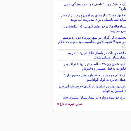
یک کلینیک روانشناسی خوب چه ویژگی هایی
دارد؟
تحقیق جدید: سازه‌های پیرامون هرم سرخ مصر
شاید سد باستانی برای مدیریت آب بودند
سیاه‌چاله‌ها؛ پرخورهای کیهانی که غذایشان را
پس می‌زنند
دستمزد کارگران در شهریورماه دوباره ترمیم
می‌شود؟/ نحوه دقیق محاسبه سبد معیشت اعلام
شد
حادثه هولناک در پاساژ علاءالدین؛ ۶ نفر به
بیمارستان منتقل شدند
ناپدیدشدن زن ۴۵ ساله در تهران/ اعتراف پدر
خانواده به قتل همسر و دخترش
یک فیلم مرموز در جشنواره ونیز حضور دارد؛
اهدای جایزه به لوکا گوادانینو
نامزدی بهترین فیلم و بازیگری «دوچرخه آبی» در
۲ جشنواره جهانی
ایرج خواننده دوباره در بیمارستان بستری شد
سایر خبرهای داغ »