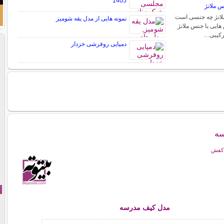
1405
س ملانژ
ملانژ چه جنسی است
نمونه هایی از مدل یقه شومیز
 هایی با جنس ملانژ
ترکیبی…
دمپایی روفرشی خزدار
سه
 کفش
مدل کیف مدرسه