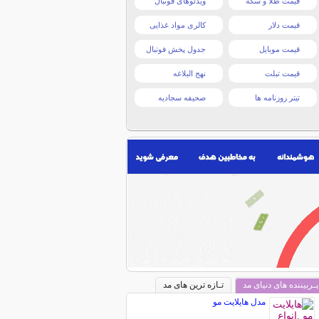
قیمت طلا و سکه
ویدئوهای فوتبال
قیمت دلار
کالری مواد غذایی
قیمت موبایل
جدول پخش فوتبال
قیمت تبلت
نهج البلاغه
تیتر روزنامه ها
صحیفه سجادیه
پـربیننده های دنیای مد
تـازه ترین های مد
مدل هایلایت مو