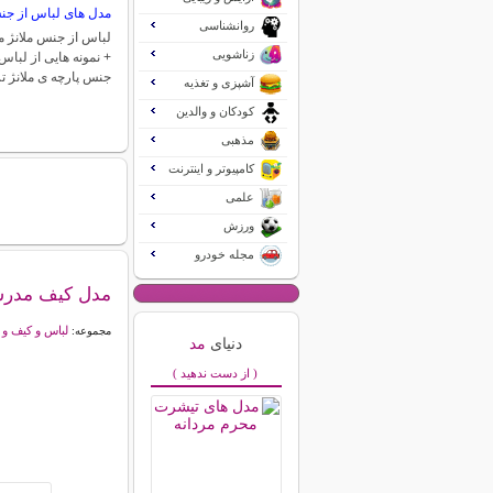
مدل های لباس از جن
روانشناسی
لباس از جنس ملانژ 
زناشویی
+ نمونه هایی از لباس
جنس پارچه ی ملانژ 
آشپزی و تغذیه
کودکان و والدین
مذهبی
کامپیوتر و اینترنت
علمی
ورزش
مجله خودرو
مدل کیف مدر
لباس و کیف و
مجموعه:
دنیای
مد
( از دست ندهید )