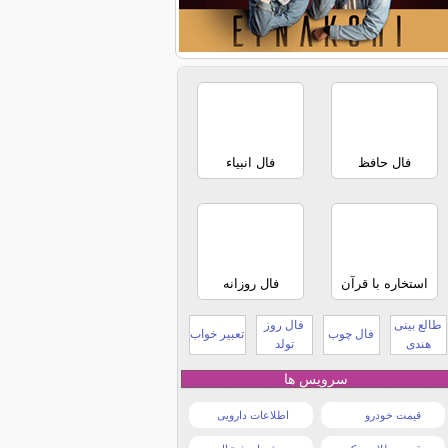
فال حافظ
فال انبیاء
استخاره با قرآن
فال روزانه
طالع بینی
فال روز
فال چوب
تعبیر خواب
هندی
تولد
سرویس ها
قیمت خودرو
اطلاعات دارویی