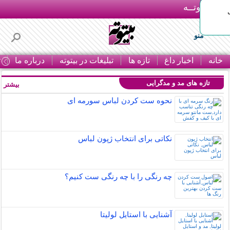
بـیتوتــه
منو
خانه
اخبار داغ
تازه ها
تبلیغات در بیتوته
درباره ما
ت
تازه های مد و مدگرایی
بیشتر »
نحوه ست کردن لباس سورمه ای
نکاتی برای انتخاب ژپون لباس
چه رنگی را با چه رنگی ست کنیم؟
آشنایی با استایل لولیتا