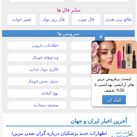
سایر فال ها
طالع بینی هندی
فال چوب
فال روز تولد
تعبیر خواب
سرویس ها
×
قیمت خودرو
اطلاعات دارویی
قیمت طلا و سکه
ویدئوهای فوتبال
قیمت دلار
کالری مواد غذایی
لیست پرفروش ترین
قیمت موبایل
جدول پخش فوتبال
های آرایشی بهداشتی با
50% تخفیف
قیمت تبلت
نهج البلاغه
کلیک کن
تیتر روزنامه ها
صحیفه سجادیه
آخرین اخبار ایران و جهان
اظهارات جدید پزشکیان درباره گران شدن بنزین/