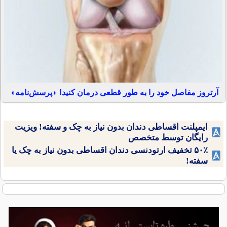
آرتروز مفاصل خود را به طور قطعی درمان کنید! ◗پرسش‌نامه◖
ایمپلنت اقساطی دندان بدون نیاز به چک و سفته! ویزیت
رایگان توسط متخصص
۵۰٪ تخفیف ارتودنسی دندان اقساطی بدون نیاز به چک یا
سفته!