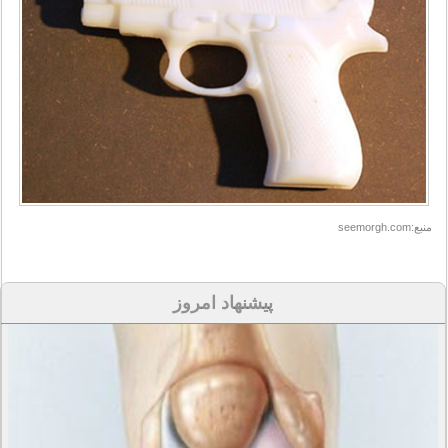
منبع:seemorgh.com
پیشنهاد امروز