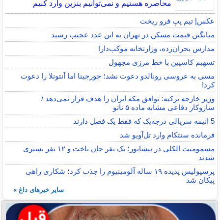
محاصره هستیم و نمی‌توانیم بنزین وارد کنیم
عکس| تیم پپ فرو ریخت
میانگین قیمت مسکن در تهران به این عدد عجیب رسید
مدارس بحران‌زده، وزارتخانه موکب‌دار!
تسهیم کاسپین با خط مرزی مجهول
مسی به عروسی رونالدو دعوت نشد؛ جورجینا اما آنتونلا را دعوت
کرد!
وزیر خارجه ترکیه: توافق مکه ایران را هدف قرار نمی‌دهد /
سازوکار دفاعی مشابه ماده ۵ ناتو
5 انیمه سریالی درجه‌یک که فقط یک فصل دارند
فرمانده سنتکام وارد تل‌آویو شد
مسمومیت الکلی در نیشابور؛ یک نفر جان باخت و ۱۲ نفر بستری
شدند
پرسپولیس پدیده ۱۹ ساله آلومینیوم را جذب کرد؛ شکاری راهی
پیکان شد
سایر خبرهای داغ »