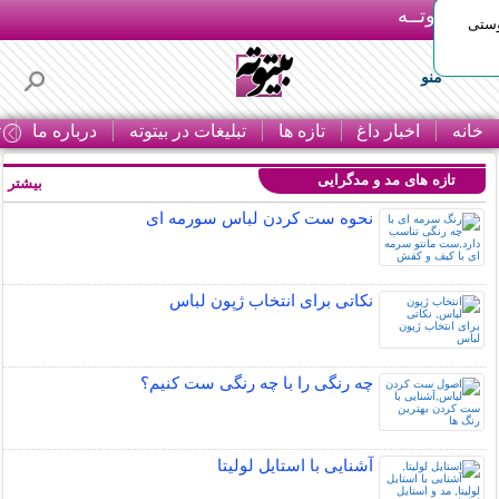
بـیتوتــه
وستی
منو
خانه
اخبار داغ
تازه ها
تبلیغات در بیتوته
درباره ما
ت
تازه های مد و مدگرایی
بیشتر »
نحوه ست کردن لباس سورمه ای
نکاتی برای انتخاب ژپون لباس
چه رنگی را با چه رنگی ست کنیم؟
آشنایی با استایل لولیتا