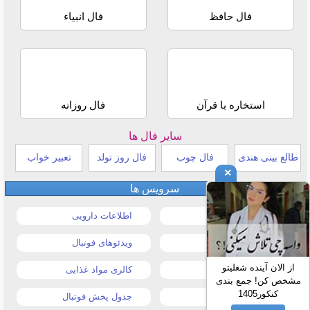
فال حافظ
فال انبیاء
استخاره با قرآن
فال روزانه
سایر فال ها
طالع بینی هندی
فال چوب
فال روز تولد
تعبیر خواب
×
سرویس ها
قیمت خودرو
اطلاعات دارویی
قیمت طلا و سکه
ویدئوهای فوتبال
از الان آینده شغلیتو
قیمت دلار
کالری مواد غذایی
مشخص کن! جمع بندی
کنکور1405
قیمت موبایل
جدول پخش فوتبال