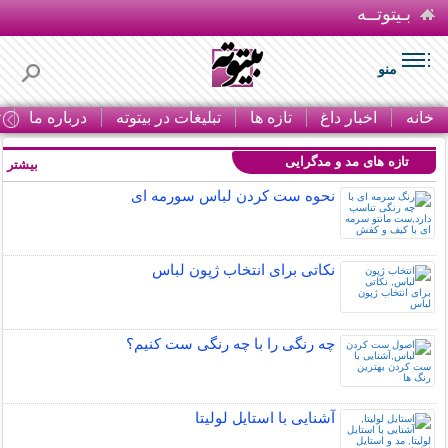
بـیتوتــه
منو
خانه
اخبار داغ
تازه ها
تبلیغات در بیتوته
درباره ما
ت
تازه های مد و مدگرایی
بیشتر »
نحوه ست کردن لباس سورمه ای
نکاتی برای انتخاب ژپون لباس
چه رنگی را با چه رنگی ست کنیم؟
آشنایی با استایل لولیتا