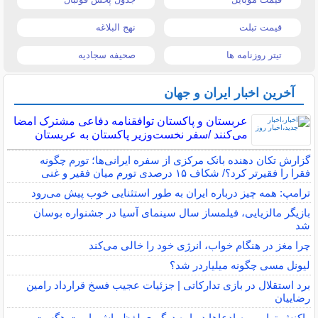
قیمت تبلت
نهج البلاغه
تیتر روزنامه ها
صحیفه سجادیه
آخرین اخبار ایران و جهان
عربستان و پاکستان توافقنامه دفاعی مشترک امضا
می‌کنند /سفر نخست‌وزیر پاکستان به عربستان
گزارش تکان‌ دهنده بانک مرکزی از سفره ایرانی‌ها؛ تورم چگونه
فقرا را فقیرتر کرد؟/ شکاف ۱۵ درصدی تورم میان فقیر و غنی
ترامپ: همه چیز درباره ایران به طور استثنایی خوب پیش می‌رود
بازیگر مالزیایی، فیلمساز سال سینمای آسیا در جشنواره بوسان
شد
چرا مغز در هنگام خواب، انرژی خود را خالی می‌کند
لیونل مسی چگونه میلیاردر شد؟
برد استقلال در بازی تدارکاتی | جزئیات عجیب فسخ قرارداد رامین
رضاییان
واکنش ترامپ به ادعاها درباره درگیری لفظی‌اش با پیت هگست