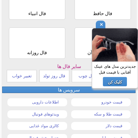
فال حافظ
فال انبیاء
×
استخاره با قرآن
فال روزانه
سایر فال ها
جدیدترین مدل های عینک
آفتابی با قیمت قبل
طالع بینی هندی
فال چوب
فال روز تولد
تعبیر خواب
کلیک کن
سرویس ها
قیمت خودرو
اطلاعات دارویی
قیمت طلا و سکه
ویدئوهای فوتبال
قیمت دلار
کالری مواد غذایی
قیمت موبایل
جدول پخش فوتبال