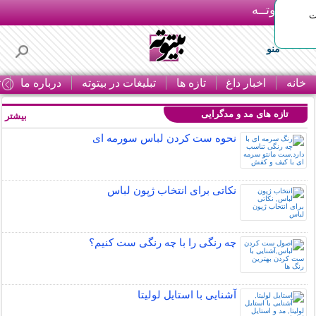
بـیتوتــه
ات
منو
خانه
اخبار داغ
تازه ها
تبلیغات در بیتوته
درباره ما
ت
تازه های مد و مدگرایی
بیشتر »
نحوه ست کردن لباس سورمه ای
نکاتی برای انتخاب ژپون لباس
چه رنگی را با چه رنگی ست کنیم؟
آشنایی با استایل لولیتا