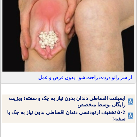
از شر زانو دردت راحت شو - بدون قرص و عمل
ایمپلنت اقساطی دندان بدون نیاز به چک و سفته! ویزیت
رایگان توسط متخصص
۵۰٪ تخفیف ارتودنسی دندان اقساطی بدون نیاز به چک یا
سفته!