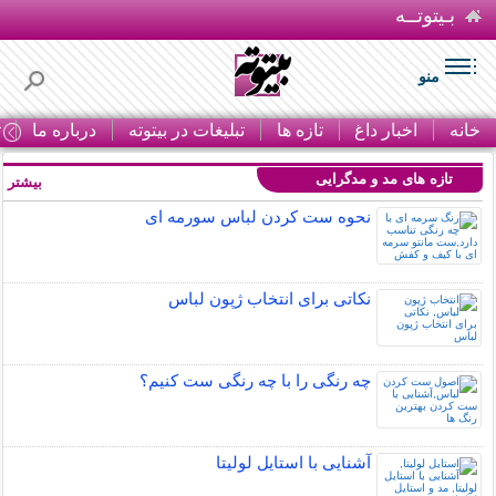
بـیتوتــه
منو
خانه
اخبار داغ
تازه ها
تبلیغات در بیتوته
درباره ما
ت
تازه های مد و مدگرایی
بیشتر »
نحوه ست کردن لباس سورمه ای
نکاتی برای انتخاب ژپون لباس
چه رنگی را با چه رنگی ست کنیم؟
آشنایی با استایل لولیتا